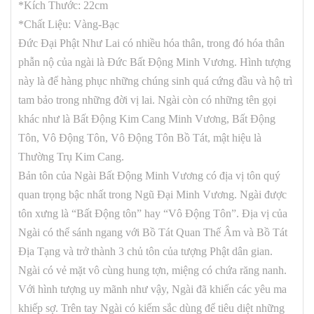
*Kích Thước: 22cm
*Chất Liệu: Vàng-Bạc
Đức Đại Phật Như Lai có nhiều hóa thân, trong đó hóa thân
phẫn nộ của ngài là Đức Bất Động Minh Vương. Hình tượng
này là để hàng phục những chúng sinh quá cứng đầu và hộ trì
tam bảo trong những đời vị lai. Ngài còn có những tên gọi
khác như là Bất Động Kim Cang Minh Vương, Bất Động
Tôn, Vô Động Tôn, Vô Động Tôn Bồ Tát, mật hiệu là
Thường Trụ Kim Cang.
Bản tôn của Ngài Bất Động Minh Vương có địa vị tôn quý
quan trọng bậc nhất trong Ngũ Đại Minh Vương. Ngài được
tôn xưng là “Bất Động tôn” hay “Vô Động Tôn”. Địa vị của
Ngài có thể sánh ngang với Bồ Tát Quan Thế Âm và Bồ Tát
Địa Tạng và trở thành 3 chủ tôn của tượng Phật dân gian.
Ngài có vẻ mặt vô cùng hung tợn, miệng có chứa răng nanh.
Với hình tượng uy mãnh như vậy, Ngài đã khiến các yêu ma
khiếp sợ. Trên tay Ngài có kiếm sắc dùng để tiêu diệt những