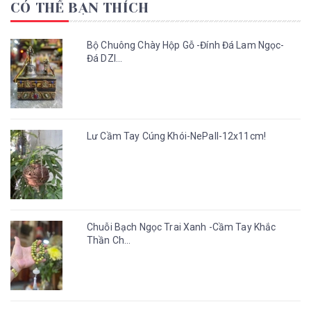
CÓ THỂ BẠN THÍCH
Bộ Chuông Chày Hộp Gỗ -Đính Đá Lam Ngọc-
Đá DZI...
Lư Cầm Tay Cúng Khói-NePall-12x11cm!
Chuỗi Bạch Ngọc Trai Xanh -Cầm Tay Khắc
Thần Ch...