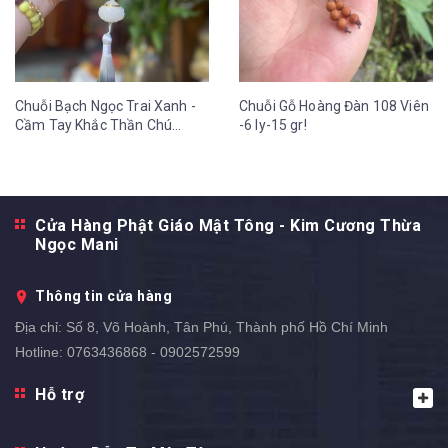
Chuỗi Bạch Ngọc Trai Xanh -
Chuỗi Gỗ Hoàng Đàn 108 Viên
Cầm Tay Khắc Thần Chú
-6 ly-15 gr!
OmMaNi Tua Hoa Sen 12 ly-
36 gr
Cửa Hàng Phật Giáo Mật Tông - Kim Cương Thừa
Ngọc Mani
Thông tin cửa hàng
Địa chỉ:
Số 8, Võ Hoành, Tân Phú, Thành phố Hồ Chí Minh
Hotline:
0763436868 - 0902572599
Hỗ trợ