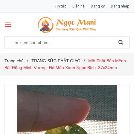
Tin tức
Liên hệ
Đăng ký
Đăng nhập
Trang chủ
TRANG SỨC PHẬT GIÁO
Mặt Phật Bổn Mệnh
/
/
Bất Động Minh Vương_Đá Màu Xanh Ngọc Bích_37x24mm