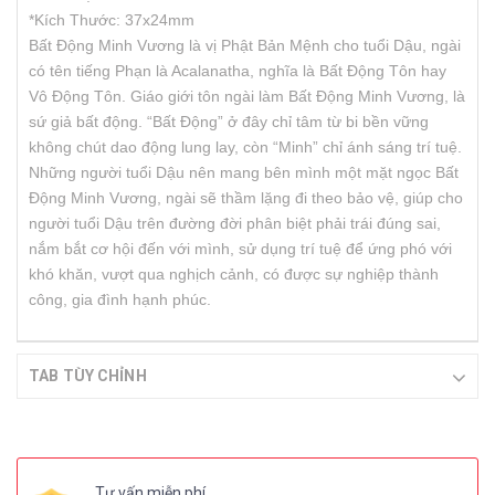
*Kích Thước: 37x24mm
Bất Động Minh Vương là vị Phật Bản Mệnh cho tuổi Dậu, ngài
có tên tiếng Phạn là Acalanatha, nghĩa là Bất Động Tôn hay
Vô Động Tôn. Giáo giới tôn ngài làm Bất Động Minh Vương, là
sứ giả bất động. “Bất Động” ở đây chỉ tâm từ bi bền vững
không chút dao động lung lay, còn “Minh” chỉ ánh sáng trí tuệ.
Những người tuổi Dậu nên mang bên mình một mặt ngọc Bất
Động Minh Vương, ngài sẽ thầm lặng đi theo bảo vệ, giúp cho
người tuổi Dậu trên đường đời phân biệt phải trái đúng sai,
nắm bắt cơ hội đến với mình, sử dụng trí tuệ để ứng phó với
khó khăn, vượt qua nghịch cảnh, có được sự nghiệp thành
công, gia đình hạnh phúc.
TAB TÙY CHỈNH
Tư vấn miễn phí