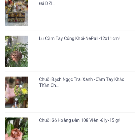
Đá DZI...
Lư Cầm Tay Cúng Khói-NePall-12x11cm!
Chuỗi Bạch Ngọc Trai Xanh -Cầm Tay Khắc
Thần Ch...
Chuỗi Gỗ Hoàng Đàn 108 Viên -6 ly-15 gr!