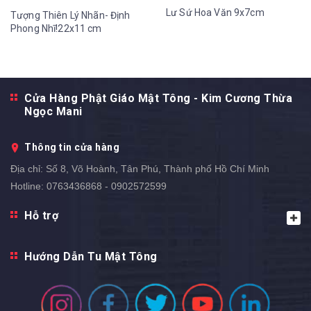
Lư Sứ Hoa Văn 9x7cm
Tượng Thiên Lý Nhãn- Định
Phong Nhĩ!22x11 cm
Cửa Hàng Phật Giáo Mật Tông - Kim Cương Thừa
Ngọc Mani
Thông tin cửa hàng
Địa chỉ:
Số 8, Võ Hoành, Tân Phú, Thành phố Hồ Chí Minh
Hotline:
0763436868 - 0902572599
Hỗ trợ
Hướng Dẫn Tu Mật Tông