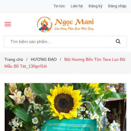
Tin tức
Liên hệ
Đăng ký
Đăng nhập
Trang chủ
HƯƠNG ĐẠO
Bột Hương Bổn Tôn Tara Lục Độ
/
/
Mẫu Bồ Tát_130gr/Gói