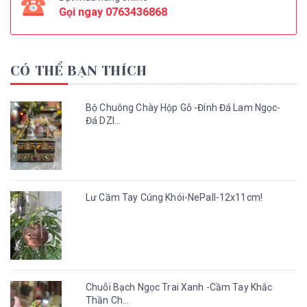
Gọi ngay
0763436868
CÓ THỂ BẠN THÍCH
Bộ Chuông Chày Hộp Gỗ -Đính Đá Lam Ngọc-
Đá DZI...
Lư Cầm Tay Cúng Khói-NePall-12x11cm!
Chuỗi Bạch Ngọc Trai Xanh -Cầm Tay Khắc
Thần Ch...