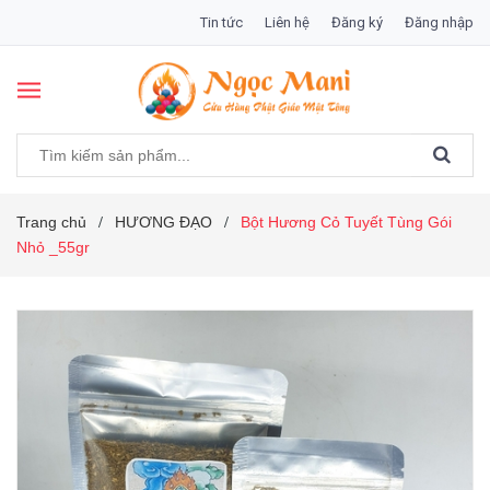
Tin tức
Liên hệ
Đăng ký
Đăng nhập
Trang chủ
HƯƠNG ĐẠO
Bột Hương Cỏ Tuyết Tùng Gói
/
/
Nhỏ _55gr