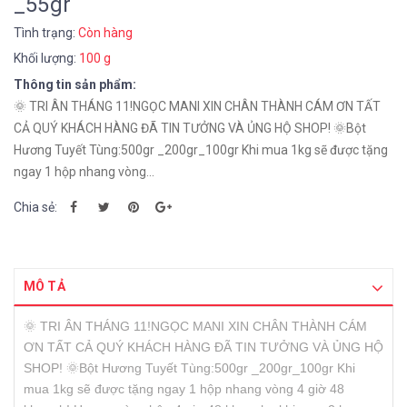
_55gr
Tình trạng:
Còn hàng
Khối lượng:
100 g
Thông tin sản phẩm:
🌞 TRI ÂN THÁNG 11!NGỌC MANI XIN CHÂN THÀNH CÁM ƠN TẤT
CẢ QUÝ KHÁCH HÀNG ĐÃ TIN TƯỞNG VÀ ỦNG HỘ SHOP! 🌞Bột
Hương Tuyết Tùng:500gr _200gr_100gr Khi mua 1kg sẽ được tặng
ngay 1 hộp nhang vòng...
Chia sẻ:
MÔ TẢ
🌞 TRI ÂN THÁNG 11!NGỌC MANI XIN CHÂN THÀNH CÁM
ƠN TẤT CẢ QUÝ KHÁCH HÀNG ĐÃ TIN TƯỞNG VÀ ỦNG HỘ
SHOP! 🌞Bột Hương Tuyết Tùng:500gr _200gr_100gr Khi
mua 1kg sẽ được tặng ngay 1 hộp nhang vòng 4 giờ 48