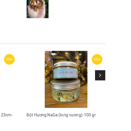
Mới
Mới
 23cm-
Bột Hương NaGa (long vương)-100 gr
Bột Hươn