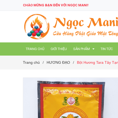
CHÀO MỪNG BẠN ĐẾN VỚI NGỌC MANI!
TRANG CHỦ
GIỚI THIỆU
SẢN PHẨM
TIN TỨC
Trang chủ
HƯƠNG ĐẠO
Bột Hương Tara Tây Tạ
/
/