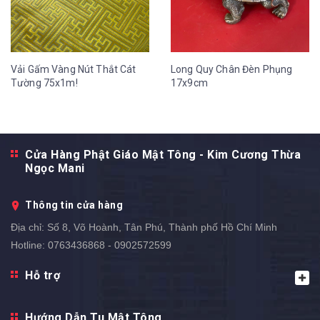
Vải Gấm Vàng Nút Thắt Cát
Long Quy Chân Đèn Phụng
Tường 75x1m!
17x9cm
Cửa Hàng Phật Giáo Mật Tông - Kim Cương Thừa
Ngọc Mani
Thông tin cửa hàng
Địa chỉ:
Số 8, Võ Hoành, Tân Phú, Thành phố Hồ Chí Minh
Hotline:
0763436868 - 0902572599
Hỗ trợ
Hướng Dẫn Tu Mật Tông