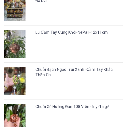
Đá DZI...
Lư Cầm Tay Cúng Khói-NePall-12x11cm!
Chuỗi Bạch Ngọc Trai Xanh -Cầm Tay Khắc
Thần Ch...
Chuỗi Gỗ Hoàng Đàn 108 Viên -6 ly-15 gr!