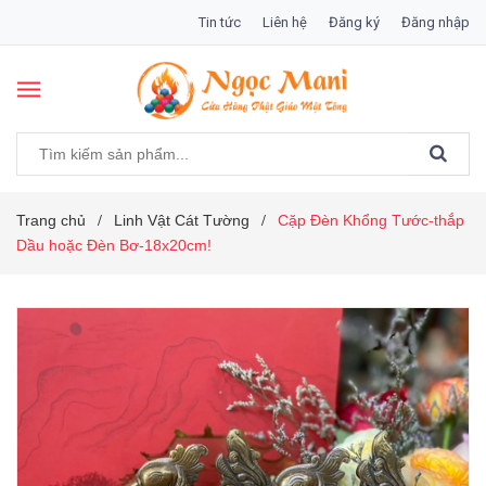
Tin tức
Liên hệ
Đăng ký
Đăng nhập
Trang chủ
Linh Vật Cát Tường
Cặp Đèn Khổng Tước-thắp
/
/
Dầu hoặc Đèn Bơ-18x20cm!