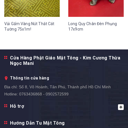
Vải Gấm Vàng Nút Thắt Cát
Long Quy Chân Đèn Phụng
Tường 75x1m!
17x9cm
Cửa Hàng Phật Giáo Mật Tông - Kim Cương Thừa
Ngọc Mani
Thông tin cửa hàng
Địa chỉ:
Số 8, Võ Hoành, Tân Phú, Thành phố Hồ Chí Minh
Hotline:
0763436868 - 0902572599
Hỗ trợ
Hướng Dẫn Tu Mật Tông