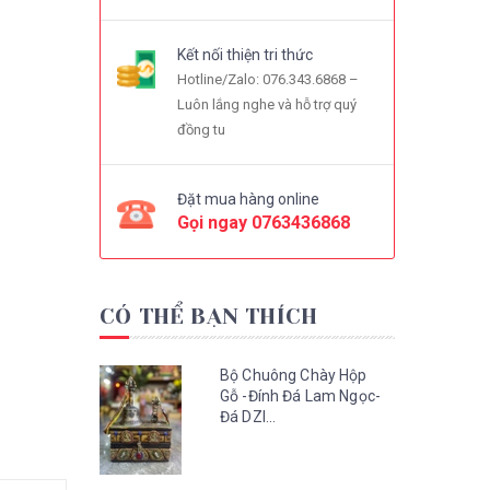
Kết nối thiện tri thức
Hotline/Zalo: 076.343.6868 –
Luôn lắng nghe và hỗ trợ quý
đồng tu
Đặt mua hàng online
Gọi ngay
0763436868
CÓ THỂ BẠN THÍCH
Bộ Chuông Chày Hộp
Gỗ -Đính Đá Lam Ngọc-
Đá DZI...