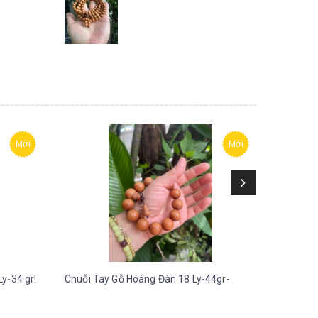
Mới
Mới
y-34 gr!
Chuỗi Tay Gỗ Hoàng Đàn 18 Ly-44gr-
Chuỗi Ta