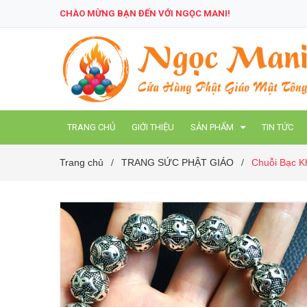
CHÀO MỪNG BẠN ĐẾN VỚI NGỌC MANI!
TRANG CHỦ
GIỚI THIỆU
SẢN PHẨM
TIN TỨC
Trang chủ
TRANG SỨC PHẬT GIÁO
Chuỗi Bạc K
/
/