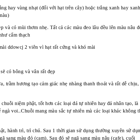
ng hay vàng nhạt (đối với hạt trên cây) hoặc trắng xanh hay xan
 màu)
p và có mùi thơm nhẹ. Tất cả các màu đeo lâu đều lên màu nâu đ
 như cẩm thạch
mài ddowcj 2 viên vì hạt rất cứng và khó mài
 sẽ có bông và vân rất đẹp
, trầm hương tạo cảm giác nhẹ nhàng thanh thoát và rất dễ chịu,
 chuỗi niệm phật, tốt hơn các loại đá tự nhiên hay đá nhân tạo, là
thế ngà voi..Chuỗi mang màu sắc tự nhiên mà các loại khác không t
t, hành trì, trì chú. Sau 1 thời gian sử dụng thường xuyên sử dụ
ngã sang màu đỏ (cam). Sau đó sẽ ngã sang màu nâu (cafe), cuối