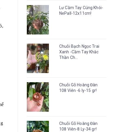
h
Lư Cầm Tay Cúng Khói-
NePall-12x11cm!
ỏ,
Chuỗi Bạch Ngọc Trai
Xanh -Cầm Tay Khắc
Thần Ch...
Chuỗi Gỗ Hoàng Đàn
108 Viên -6 ly-15 gr!
hể
ng
Chuỗi Gỗ Hoàng Đàn
108 Viên-8 Ly-34 gr!