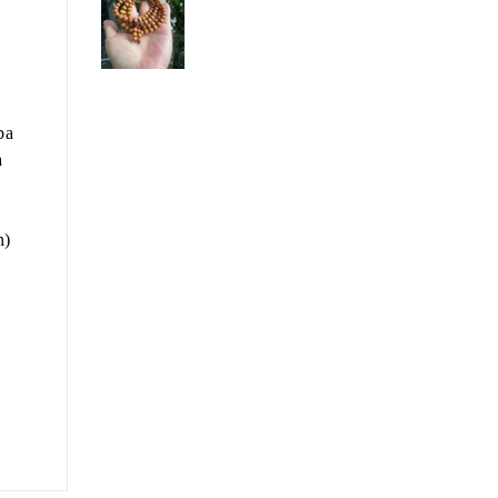
ba
à
n)