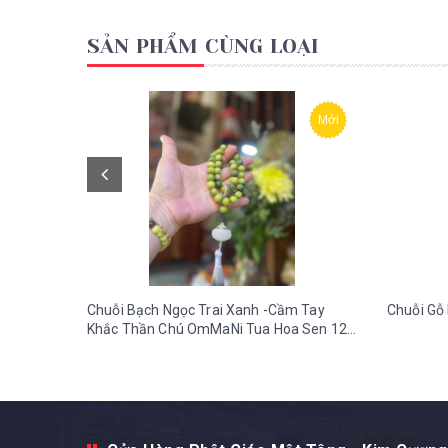
SẢN PHẨM CÙNG LOẠI
Mới
Chuỗi Bạch Ngọc Trai Xanh -Cầm Tay
Chuỗi Gỗ 
Khắc Thần Chú OmMaNi Tua Hoa Sen 12
ly-36 gr