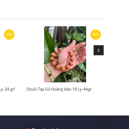
Mới
Mới
y-34 gr!
Chuỗi Tay Gỗ Hoàng Đàn 18 Ly-44gr-
Chuỗi Ta