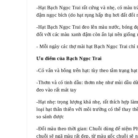
-Hạt Bạch Ngọc Trai rất cứng và nhẹ, có màu trắ
đậm ngọc bích (do hạt rụng hấp thụ hơi đất đổi
-Hạt Bạch Ngọc Trai đeo lên màu nước, bóng đẹ
đối với các màu xanh đậm còn ẩn lại nên giống
- Mỗi ngày các thợ mài hạt Bạch Ngọc Trai chỉ 
Ưu điểm của Bạch Ngọc Trai
-Có vân và bông trên hạt: tùy theo tâm trạng hạt
-Thơm và có tinh dầu: thơm nhẹ như mùi dầu dừa
đeo vào rất mát tay
-Hạt nhẹ: trọng lượng khá nhẹ, rất thích hợp làm
loại hạt thân thiên với môi trường có thể thay 
so sánh được
-Đổi màu theo thời gian: Chuỗi dùng để niệm Phậ
chuỗi sẽ ngã màu rất đẹp, từ màu gốc chuỗi sẽ 