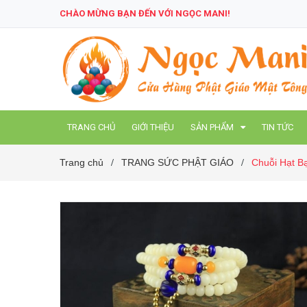
CHÀO MỪNG BẠN ĐẾN VỚI NGỌC MANI!
TRANG CHỦ
GIỚI THIỆU
SẢN PHẨM
TIN TỨC
Trang chủ
TRANG SỨC PHẬT GIÁO
Chuỗi Hạt B
/
/