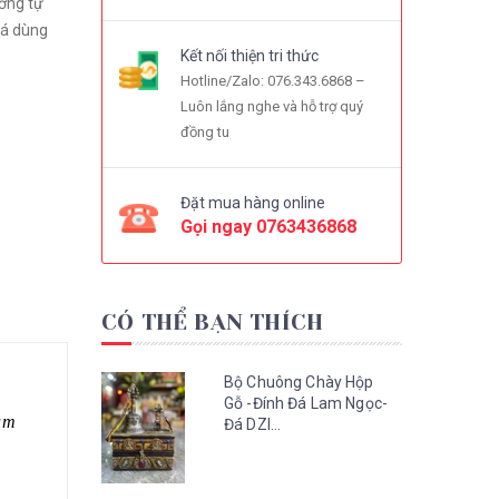
ương tự
Lá dùng
Kết nối thiện tri thức
Hotline/Zalo: 076.343.6868 –
Luôn lắng nghe và hỗ trợ quý
đồng tu
Đặt mua hàng online
Gọi ngay
0763436868
CÓ THỂ BẠN THÍCH
Bộ Chuông Chày Hộp
Gỗ -Đính Đá Lam Ngọc-
am
Đá DZI...