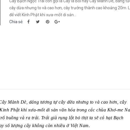
Cây Bạch Ngọc Trai còn gọi là Cây lá Bối hay Cây Mành Dè, dáng t
cây dừa nhưng to và cao hơn, cây trưởng thành cao khoảng 20m. 
để viết Kinh Phật khi xưa-mốt di sản...
Chia sẻ:
 Cây Mành Dè, dáng tương tự cây dừa nhưng to và cao hơn, cây
 Kinh Phật khi xưa-mốt di sản văn hóa trong các chùa Khơ-me N
trổ buồng và ra trái. Trái già rụng lột bỏ thịt ta sẽ có hạt Bạch
 nay số lượng cây không còn nhiều ở Việt Nam.