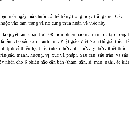
 bạn mỗi ngày mà chuỗi có thể trắng trong hoặc trắng đục. Các
 thuộc vào tâm trạng và họ cũng thừa nhận về việc này
t là quyết tâm đoạn trừ 108 món phiền não mà mình đã tạo trong 
à làm cho sáu căn thanh tinh. Phật giáo Việt Nam thì giải thích l
nh tịnh vì thiếu lục thức (nhãn thức, nhĩ thức, tỷ thức, thiệt thức,
trần(sắc, thanh, hương, vị, xúc và pháp). Sáu căn, sáu trần, và sáu
này nhân cho 6 phiền não căn bản (tham, sân, si, mạn, nghi, ác kiế