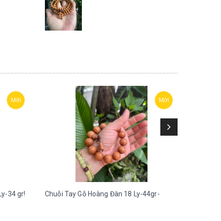
Mới
Mới
y-34 gr!
Chuỗi Tay Gỗ Hoàng Đàn 18 Ly-44gr-
Chuỗi Ta