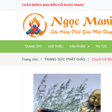
CHÀO MỪNG BẠN ĐẾN VỚI NGỌC MANI!
TRANG CHỦ
GIỚI THIỆU
SẢN PHẨM
TIN TỨC
Trang chủ
TRANG SỨC PHẬT GIÁO
Chuỗi Gỗ Bồ
/
/