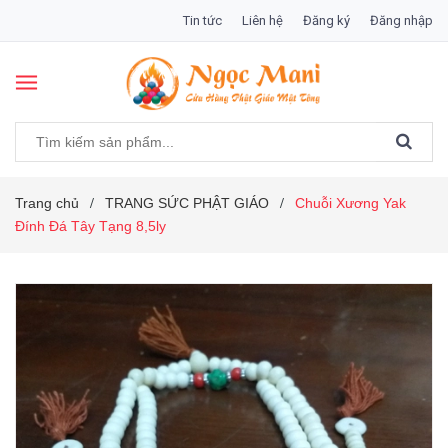
Tin tức
Liên hệ
Đăng ký
Đăng nhập
Trang chủ
TRANG SỨC PHẬT GIÁO
Chuỗi Xương Yak
/
/
Đính Đá Tây Tạng 8,5ly