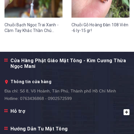
Chuỗi Bạch Ngọc Trai Xanh -
Chuỗi Gỗ Hoàng Đàn 108 Viên
Cầm Tay Khắc Thần Chú
-6 ly-15 gr!
OmMaNi Tua Hoa Sen 12 ly-
36 gr
Cửa Hàng Phật Giáo Mật Tông - Kim Cương Thừa
Ngọc Mani
Thông tin cửa hàng
Địa chỉ:
Số 8, Võ Hoành, Tân Phú, Thành phố Hồ Chí Minh
Hotline:
0763436868 - 0902572599
Hỗ trợ
Hướng Dẫn Tu Mật Tông