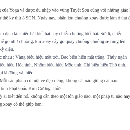
 của Yoga và được du nhập vào vùng Tuyết Sơn cùng với những giáo 
ừ thế kỷ thứ 8 SCN. Ngày nay, phần lớn chuông xoay được làm ở thủ 
dịch là: chiếc bát biết hát hay chiếc chuông biết hát. Sở dĩ, chiếc
 thể gõ như chuông, khi xoay cây gõ quay chuông chuông sẽ rung lên
kỳ diệu.
 nhau : Vàng biểu hiệu mặt trời, Bạc biểu hiện mặt trăng, Thủy ngân
iểu hiệu Hỏa tinh, Nhôm biểu hiệu Mộc tinh, Chì biểu hiệu Thổ tinh.
i là đồng và thiếc.
Mỗi sản phẩm có một vẻ đẹp riêng, không cái nào giống cái nào.
m tính Phật Giáo Kim Cương Thừa
ỳ ai biết đến nó, không cần theo một tôn giáo nào, một pháp tu nào ha
ng xoay có thể giúp bạn: