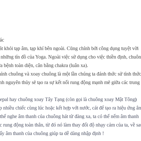
hác
 khỏi tạp âm, tạp khí bên ngoài. Cũng chính bởi công dụng tuyệt vời
 những tín đồ của Yoga. Ngoài việc sử dụng cho việc thiền định, chuô
a bệnh toàn diện, cân bằng chakra (luân xa).
ỉnh chuông và xoay chuông là một lần chúng ta đánh thức sử tỉnh thứ
nh nguyên thủy sẽ tạo ra sự kết nối rung động mạnh mẽ giữa các trung
epal
hay
chuông xoay Tây Tạng
(còn gọi là
chuông xoay Mật Tông
)
 nhiều chiếc cùng lúc hoặc kết hợp với nước, cát để tạo ra hiệu ứng â
ể nghe âm thanh của chuông hát từ đàng xa, ta có thể nếm âm thanh
rung động toàn thân, từ đó nó làm thay đổi độ nhạy cảm của ta, về s
 thấy âm thanh của chuông giúp ta dễ dàng nhập định !