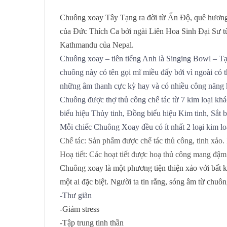
Chuông xoay Tây Tạng ra đời từ Ấn Độ, quê hương
của Đức Thích Ca bởi ngài Liên Hoa Sinh Đại Sư t
Kathmandu của Nepal.
Chuông xoay – tiên tiếng Anh là Singing Bowl – Tạm 
chuông này có tên gọi mĩ miều đấy bởi vì ngoài có
những âm thanh cực kỳ hay và có nhiều công năng 
Chuông được thợ thủ công chế tác từ 7 kim loại khác
biểu hiệu Thủy tinh, Đồng biểu hiệu Kim tinh, Sắt b
Mỗi chiếc Chuông Xoay đều có ít nhất 2 loại kim loạ
Chế tác:
Sản phẩm được chế tác thủ công, tinh xảo. 
Hoạ tiết:
Các hoạt tiết được hoạ thủ công mang đậ
Chuông xoay là một phương tiện thiện xảo với bất k
một ai đặc biệt. Người ta tin rằng, sóng âm từ chuô
-Thư giãn
-Giảm stress
-Tập trung tinh thần