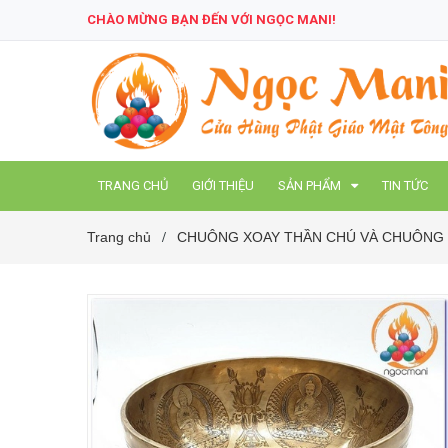
CHÀO MỪNG BẠN ĐẾN VỚI NGỌC MANI!
TRANG CHỦ
GIỚI THIỆU
SẢN PHẨM
TIN TỨC
Trang chủ
CHUÔNG XOAY THẦN CHÚ VÀ CHUÔNG 
/