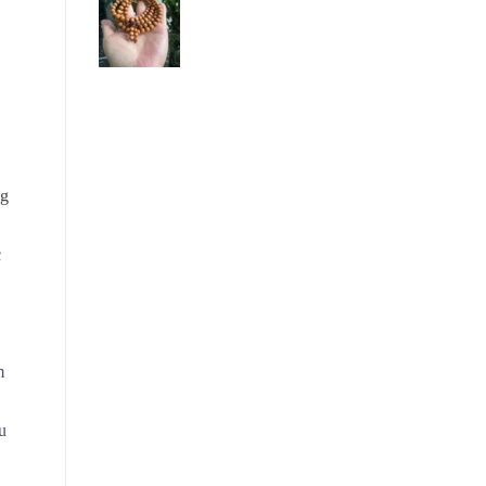
ng
c
m
au