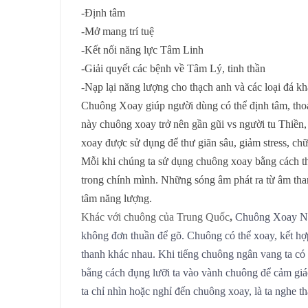
-Định tâm
-Mở mang trí tuệ
-Kết nối năng lực Tâm Linh
-Giải quyết các bệnh về Tâm Lý, tinh thần
-Nạp lại năng lượng cho thạch anh và các loại đá k
Chuông Xoay giúp người dùng có thể định tâm, thoát
này chuông xoay trở nên gần gũi vs người tu Thiền,
xoay được sử dụng để thư giãn sâu, giảm stress, chữ
Mỗi khi chúng ta sử dụng chuông xoay bằng cách th
trong chính mình. Những sóng âm phát ra từ âm tha
tâm năng lượng.
Khác với chuông của Trung Quốc
,
Chuông Xoay N
không đơn thuần để gõ. Chuông có thể xoay, kết hợp
thanh khác nhau. Khi tiếng chuông ngân vang ta có th
bằng cách đụng lưỡi ta vào vành chuông để cảm giác 
ta chỉ nhìn hoặc nghỉ đến chuông xoay, là ta nghe