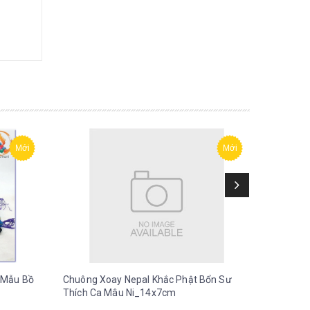
Mới
Mới
 Mẫu Bồ
Chuông Xoay Nepal Khắc Phật Bổn Sư
Chuông X
Thích Ca Mâu Ni_14x7cm
Chân_4