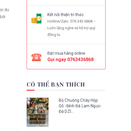
ợc du
Kết nối thiện tri thức
bởi
Hotline/Zalo: 076.343.6868 –
Luôn lắng nghe và hỗ trợ quý
đồng tu
Đặt mua hàng online
Gọi ngay
0763436868
CÓ THỂ BẠN THÍCH
Bộ Chuông Chày Hộp
Gỗ -Đính Đá Lam Ngọc-
Đá DZI...