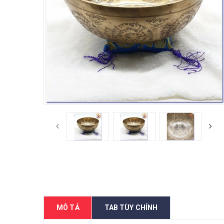
MÔ TẢ
TAB TÙY CHỈNH