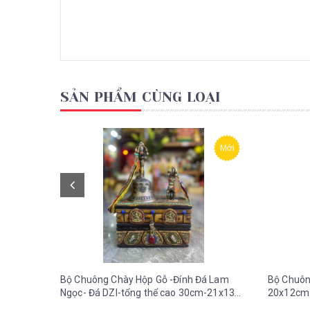
SẢN PHẨM CÙNG LOẠI
Mới
Bộ Chuông Chày Hộp Gỗ -Đính Đá Lam
Bộ Chuôn
Ngọc- Đá DZI-tổng thể cao 30cm-21x13
20x12cm
cm!