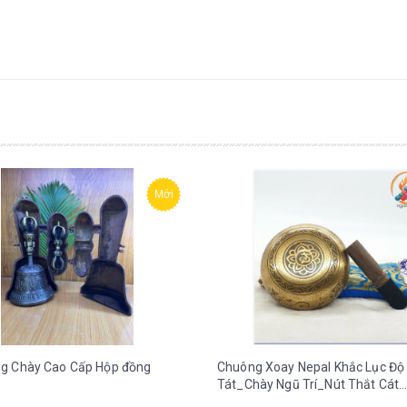
Mới
g Chày Cao Cấp Hộp đồng
Chuông Xoay Nepal Khắc Lục Độ
Tát_Chày Ngũ Trí_Nút Thắt Cát
Tường_14x7cm