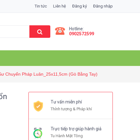
Tin tức
Liên hệ
Đăng ký
Đăng nhập
Hotline:
0902572599
 Sư Chuyển Pháp Luân_25x11,5cm (Gò Bằng Tay)
ổn
Tư vấn miễn phí
ò
Thỉnh tượng & Pháp khí
Trực tiếp trợ giúp hành giả
Tu Hành Mật Tông