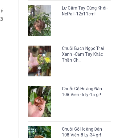
Lư Cầm Tay Cúng Khói-
lý
NePall-12x11cm!
đô
Chuỗi Bạch Ngọc Trai
Xanh -Cầm Tay Khắc
Thần Ch...
Chuỗi Gỗ Hoàng Đàn
108 Viên -6 ly-15 gr!
y
Chuỗi Gỗ Hoàng Đàn
108 Viên-8 Ly-34 gr!