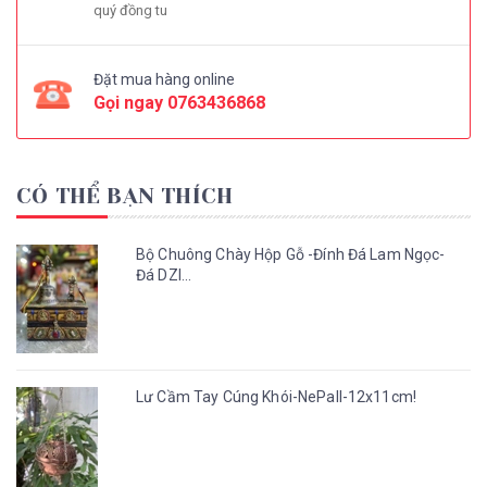
quý đồng tu
Đặt mua hàng online
Gọi ngay
0763436868
CÓ THỂ BẠN THÍCH
Bộ Chuông Chày Hộp Gỗ -Đính Đá Lam Ngọc-
Đá DZI...
Lư Cầm Tay Cúng Khói-NePall-12x11cm!