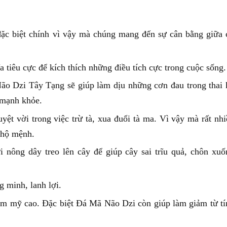
c biệt chính vì vậy mà chúng mang đến sự cân bằng giữa 
 tiêu cực để kích thích những điều tích cực trong cuộc sống.
ão Dzi Tây Tạng sẽ giúp làm dịu những cơn đau trong thai 
 mạnh khỏe.
ệt vời trong việc trừ tà, xua đuổi tà ma. Vì vậy mà rất nhi
 hộ mệnh.
nông dây treo lên cây để giúp cây sai trĩu quả, chôn xuố
 minh, lanh lợi.
hẩm mỹ cao. Đặc biệt Đá Mã Não Dzi còn giúp làm giảm từ tí