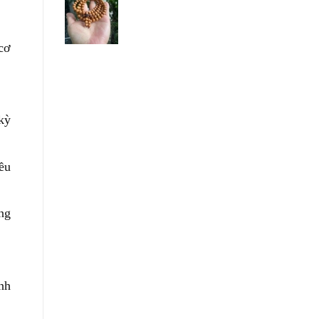
cơ
kỳ
ều
ng
nh