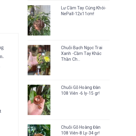
Lư Cầm Tay Cúng Khói-
NePall-12x11cm!
ng
Chuỗi Bạch Ngọc Trai
Xanh -Cầm Tay Khắc
n.
Thần Ch...
u
Chuỗi Gỗ Hoàng Đàn
108 Viên -6 ly-15 gr!
t
Chuỗi Gỗ Hoàng Đàn
108 Viên-8 Ly-34 gr!