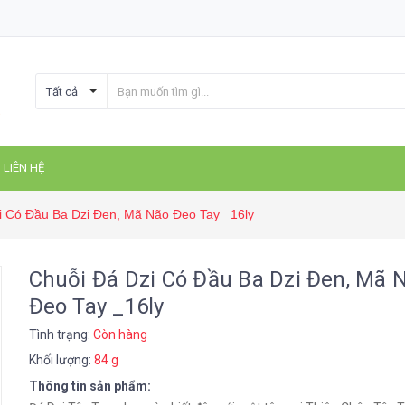
Tất cả
LIÊN HỆ
i Có Đầu Ba Dzi Đen, Mã Não Đeo Tay _16ly
Chuỗi Đá Dzi Có Đầu Ba Dzi Đen, Mã 
Đeo Tay _16ly
Tình trạng:
Còn hàng
Khối lượng:
84 g
Thông tin sản phẩm: