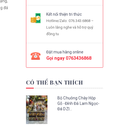
Tạng,
ng đá
Kết nối thiện tri thức
Hotline/Zalo: 076.343.6868 –
Luôn lắng nghe và hỗ trợ quý
đồng tu
Đặt mua hàng online
Gọi ngay
0763436868
CÓ THỂ BẠN THÍCH
Bộ Chuông Chày Hộp
Gỗ -Đính Đá Lam Ngọc-
Đá DZI...