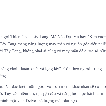
 tên gọi Thiên Châu Tây Tạng, Mã Não Đạt Ma hay “Kim cươ
i Tây Tạng mang năng lượng may mắn có nguồn gốc siêu nhiê
ười Tây Tạng, không phải ai cũng có may mắn để được sở hữ
 sáng chói, thuần khiết và lộng lẫy”. Còn theo người Trung
ờng.
u. Và đặc biệt, mỗi người với bản mệnh khác nhau sẽ có mộ
ó. Tùy vào niềm tin, nguyện cầu và năng lực thực hành tâm
 mình một viên Dzivới số lượng mắt phù hợp.