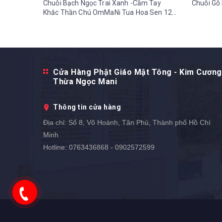
Chuỗi Bạch Ngọc Trai Xanh -Cầm Tay
Chuỗi Gỗ 
Khắc Thần Chú OmMaNi Tua Hoa Sen 12
ly-36 gr
Cửa Hàng Phật Giáo Mật Tông - Kim Cương
Thừa Ngọc Mani
Thông tin cửa hàng
Địa chỉ:
Số 8, Võ Hoành, Tân Phú, Thành phố Hồ Chí
Minh
Hotline:
0763436868 - 0902572599
0902572599