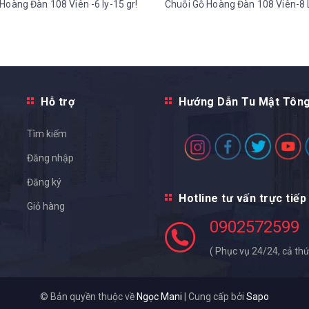
Hoàng Đàn 108 Viên -6 ly-15 gr!
Chuỗi Gỗ Hoàng Đàn 108 Viên-8 L
Hỗ trợ
Hướng Dẫn Tu Mật Tôn
Tìm kiếm
Đăng nhập
Đăng ký
Hotline tư vấn trực tiếp
Giỏ hàng
0902572599
( Phục vụ 24/24, cả thứ
© Bản quyền thuộc về
Ngọc Mani
|
Cung cấp bởi
Sapo