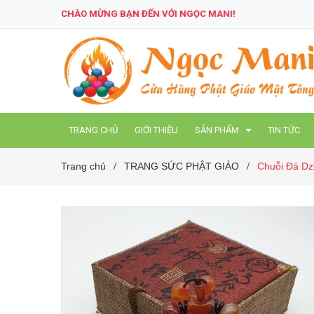
CHÀO MỪNG BẠN ĐẾN VỚI NGỌC MANI!
TRANG CHỦ
GIỚI THIỆU
SẢN PHẨM
TIN TỨC
Trang chủ
TRANG SỨC PHẬT GIÁO
Chuỗi Đá Dz
/
/