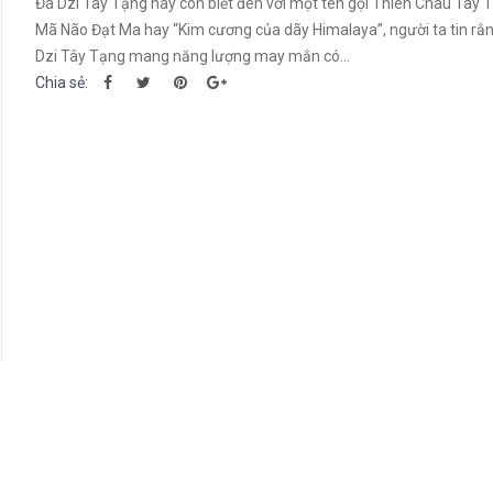
Đá Dzi Tây Tạng hay còn biết đên với một tên gọi Thiên Châu Tây 
Mã Não Đạt Ma hay “Kim cương của dãy Himalaya”, người ta tin rằ
Dzi Tây Tạng mang năng lượng may mắn có...
Chia sẻ: