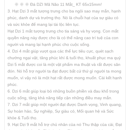
🌞 🌞 🌞 Đá DZI Mã Não 11 Mắt_ KT 65x15mm!
3. Hạt Dzi 3 mắt tượng trưng cho ba ngôi sao may mắn, hạnh
phúc, danh dự và trường thọ. Nó là chuỗi hạt của sự giàu có
và sức khỏe để mang lại tài lộc liên tục.
Hạt Dzi 1 mắt tượng trưng cho tia sáng và hy vọng. Con mắt
quyền năng này được cho là có thể nâng cao trí tuệ của con
người và mang lại hạnh phúc cho cuộc sống.
4. Dzi 4 mắt giúp vượt qua các thế lực tiêu cực, quét sạch
chướng ngại vật, tăng phúc khí & tuổi thọ, khuất phục ma quỷ
Dzi 5 mắt được coi là một vật phẩm ma thuật và rất được săn
đón. Nó hỗ trợ người ta đạt được bất cứ thứ gì người ta mong
muốn, vì vậy nó là một hạt rất được mong muốn. Cái kết hạnh
phúc.
6. Dzi 6 mắt giúp loại bỏ những buồn phiền và đau khổ trong
cuộc sống, tăng khả năng tiếp cận những điều may mắn.
7. Dzi 7 mắt giúp một người đạt được Danh vọng, Vinh quang,
Sự hoàn hảo, Sự nghiệp, Sự giàu có, Mối quan hệ và Sức
khỏe & Tuổi thọ.
9. Hạt Dzi 9 mắt hỗ trợ chủ nhân của nó Thu thập của cải, Đạt