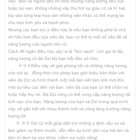
việc. Bảo vệ người đeo nó khỏi những năng lượng tiêu cực
hoặc tai nạn, không những vậy thu hút sự giàu có và trí tuệ,
tùy vào từng loại hoa văn những viên khác có thể mang lại
cho bạn tình yêu và hạnh phúc.
Nhưng các bạn lưu ý điều này là nếu bạn không phải là chủ
sở hữu ban đầu của viên đá, bạn có thể bị một số vấn đề về
năng lượng của người chủ cũ
Cách để ngăn điều này xảy ra là "làm sạch" còn gọi là tẩy
năng lượng cũ đá Dzi khi bạn bắt đầu sở hữu.
🌞🌞🌞Điều này sẽ giải phóng tất cả những năng lượng
còn sót lại , đồng thời cho phép bạn giới thiệu bản thân với
viên đá Dzi và hình thành một mối liên kết tâm linh mới,Khi
một sự tiêu cực đến với bạn, viên đá của bạn có thể chặn nó
hoặc hấp thụ nó. Đá Dzi cũng có thể cung cấp năng lượng rất
tích cực cho bạn, Năng lượng của bạn và Dzi trong quá trình
này, sẽ gắn kết với nhau thành một và cũng tăng trưởng năng
lượng tốt
🌞 🌞🌞 Dzi 11 mắt giúp diệt trừ những ý định xấu xa và
làm giảm sự thèm muốn, dẫn đến sự bình yên của trái tim và
tâm trí.đem lại sức khỏe ,niềm vui cuộc sống!