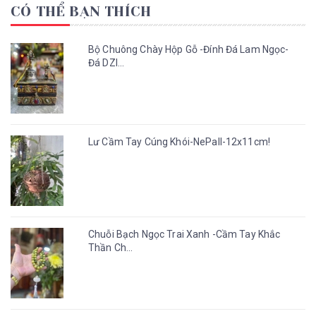
CÓ THỂ BẠN THÍCH
Bộ Chuông Chày Hộp Gỗ -Đính Đá Lam Ngọc-
Đá DZI...
Lư Cầm Tay Cúng Khói-NePall-12x11cm!
Chuỗi Bạch Ngọc Trai Xanh -Cầm Tay Khắc
Thần Ch...