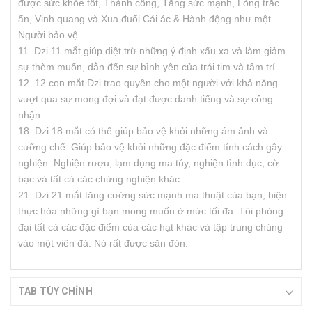
được sức khỏe tốt, Thành công, Tăng sức mạnh, Lòng trắc
ẩn, Vinh quang và Xua đuổi Cái ác & Hành động như một
Người bảo vệ.
11. Dzi 11 mắt giúp diệt trừ những ý định xấu xa và làm giảm
sự thèm muốn, dẫn đến sự bình yên của trái tim và tâm trí.
12. 12 con mắt Dzi trao quyền cho một người với khả năng
vượt qua sự mong đợi và đạt được danh tiếng và sự công
nhận.
18. Dzi 18 mắt có thể giúp bảo vệ khỏi những ám ảnh và
cưỡng chế. Giúp bảo vệ khỏi những đặc điểm tính cách gây
nghiện. Nghiện rượu, lạm dụng ma túy, nghiện tình dục, cờ
bạc và tất cả các chứng nghiện khác.
21. Dzi 21 mắt tăng cường sức mạnh ma thuật của bạn, hiện
thực hóa những gì bạn mong muốn ở mức tối đa. Tôi phóng
đại tất cả các đặc điểm của các hạt khác và tập trung chúng
vào một viên đá. Nó rất được săn đón.
TAB TÙY CHỈNH