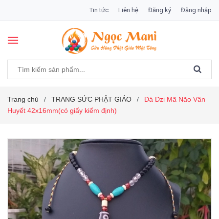
Tin tức
Liên hệ
Đăng ký
Đăng nhập
Trang chủ
TRANG SỨC PHẬT GIÁO
Đá Dzi Mã Não Vân
/
/
Huyết 42x16mm(có giấy kiểm định)