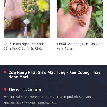
Chuỗi Bạch Ngọc Trai Xanh -
Chuỗi Gỗ Hoàng Đàn 108 Viên
Cầm Tay Khắc Thần Chú
-6 ly-15 gr!
OmMaNi Tua Hoa Sen 12 ly-
36 gr
Cửa Hàng Phật Giáo Mật Tông - Kim Cương Thừa
Ngọc Mani
Thông tin cửa hàng
Địa chỉ:
Số 8, Võ Hoành, Tân Phú, Thành phố Hồ Chí Minh
Hotline:
0763436868 - 0902572599