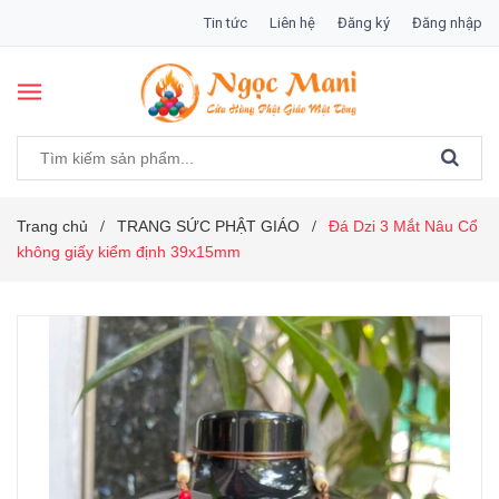
Tin tức
Liên hệ
Đăng ký
Đăng nhập
Trang chủ
TRANG SỨC PHẬT GIÁO
Đá Dzi 3 Mắt Nâu Cổ
/
/
không giấy kiểm định 39x15mm