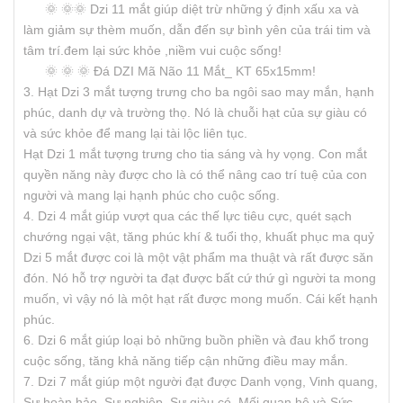
🌞 🌞🌞 Dzi 11 mắt giúp diệt trừ những ý định xấu xa và
làm giảm sự thèm muốn, dẫn đến sự bình yên của trái tim và
tâm trí.đem lại sức khỏe ,niềm vui cuộc sống!
🌞 🌞 🌞 Đá DZI Mã Não 11 Mắt_ KT 65x15mm!
3. Hạt Dzi 3 mắt tượng trưng cho ba ngôi sao may mắn, hạnh
phúc, danh dự và trường thọ. Nó là chuỗi hạt của sự giàu có
và sức khỏe để mang lại tài lộc liên tục.
Hạt Dzi 1 mắt tượng trưng cho tia sáng và hy vọng. Con mắt
quyền năng này được cho là có thể nâng cao trí tuệ của con
người và mang lại hạnh phúc cho cuộc sống.
4. Dzi 4 mắt giúp vượt qua các thế lực tiêu cực, quét sạch
chướng ngại vật, tăng phúc khí & tuổi thọ, khuất phục ma quỷ
Dzi 5 mắt được coi là một vật phẩm ma thuật và rất được săn
đón. Nó hỗ trợ người ta đạt được bất cứ thứ gì người ta mong
muốn, vì vậy nó là một hạt rất được mong muốn. Cái kết hạnh
phúc.
6. Dzi 6 mắt giúp loại bỏ những buồn phiền và đau khổ trong
cuộc sống, tăng khả năng tiếp cận những điều may mắn.
7. Dzi 7 mắt giúp một người đạt được Danh vọng, Vinh quang,
Sự hoàn hảo, Sự nghiệp, Sự giàu có, Mối quan hệ và Sức