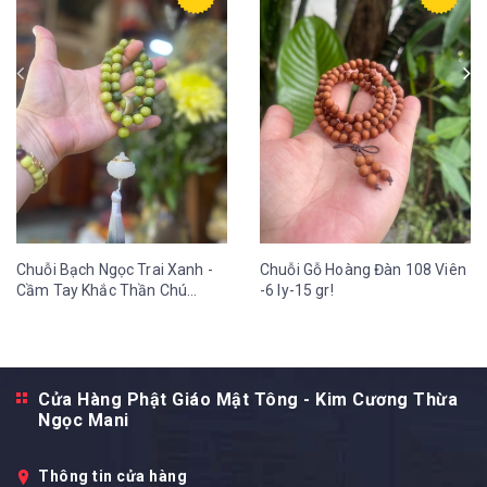
Chuỗi Bạch Ngọc Trai Xanh -
Chuỗi Gỗ Hoàng Đàn 108 Viên
Cầm Tay Khắc Thần Chú
-6 ly-15 gr!
OmMaNi Tua Hoa Sen 12 ly-
36 gr
Cửa Hàng Phật Giáo Mật Tông - Kim Cương Thừa
Ngọc Mani
Thông tin cửa hàng