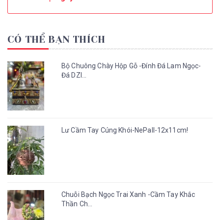
CÓ THỂ BẠN THÍCH
Bộ Chuông Chày Hộp Gỗ -Đính Đá Lam Ngọc-
Đá DZI...
Lư Cầm Tay Cúng Khói-NePall-12x11cm!
Chuỗi Bạch Ngọc Trai Xanh -Cầm Tay Khắc
Thần Ch...