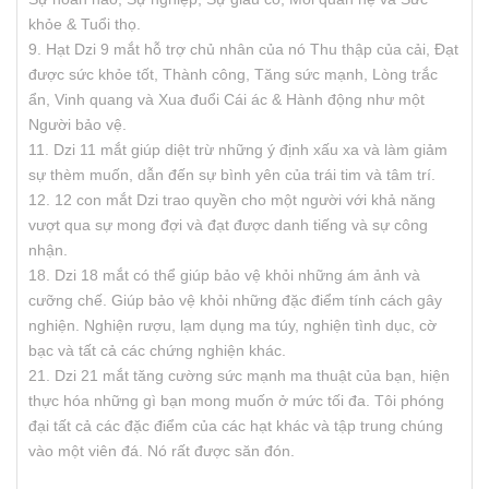
khỏe & Tuổi thọ.
9. Hạt Dzi 9 mắt hỗ trợ chủ nhân của nó Thu thập của cải, Đạt
được sức khỏe tốt, Thành công, Tăng sức mạnh, Lòng trắc
ẩn, Vinh quang và Xua đuổi Cái ác & Hành động như một
Người bảo vệ.
11. Dzi 11 mắt giúp diệt trừ những ý định xấu xa và làm giảm
sự thèm muốn, dẫn đến sự bình yên của trái tim và tâm trí.
12. 12 con mắt Dzi trao quyền cho một người với khả năng
vượt qua sự mong đợi và đạt được danh tiếng và sự công
nhận.
18. Dzi 18 mắt có thể giúp bảo vệ khỏi những ám ảnh và
cưỡng chế. Giúp bảo vệ khỏi những đặc điểm tính cách gây
nghiện. Nghiện rượu, lạm dụng ma túy, nghiện tình dục, cờ
bạc và tất cả các chứng nghiện khác.
21. Dzi 21 mắt tăng cường sức mạnh ma thuật của bạn, hiện
thực hóa những gì bạn mong muốn ở mức tối đa. Tôi phóng
đại tất cả các đặc điểm của các hạt khác và tập trung chúng
vào một viên đá. Nó rất được săn đón.