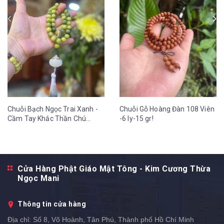
Chuỗi Bạch Ngọc Trai Xanh -
Chuỗi Gỗ Hoàng Đàn 108 Viên
Cầm Tay Khắc Thần Chú
-6 ly-15 gr!
OmMaNi Tua Hoa Sen 12 ly-
36 gr
Cửa Hàng Phật Giáo Mật Tông - Kim Cương Thừa
Ngọc Mani
Thông tin cửa hàng
Địa chỉ:
Số 8, Võ Hoành, Tân Phú, Thành phố Hồ Chí Minh