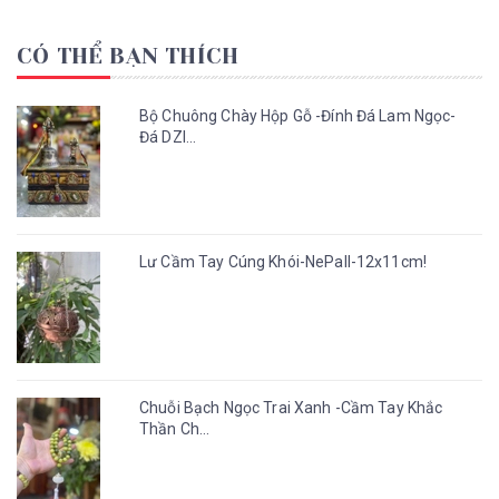
CÓ THỂ BẠN THÍCH
Bộ Chuông Chày Hộp Gỗ -Đính Đá Lam Ngọc-
Đá DZI...
Lư Cầm Tay Cúng Khói-NePall-12x11cm!
Chuỗi Bạch Ngọc Trai Xanh -Cầm Tay Khắc
Thần Ch...