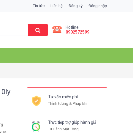
Tin tức
Liên hệ
Đăng ký
Đăng nhập
Hotline:
0902572599
0ly
Tư vấn miễn phí
Thỉnh tượng & Pháp khí
Trực tiếp trợ giúp hành giả
đá
Tu Hành Mật Tông
xưa.