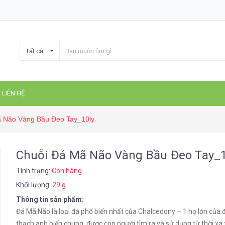
Tất cả
LIÊN HỆ
 Não Vàng Bầu Đeo Tay_10ly
Chuỗi Đá Mã Não Vàng Bầu Đeo Tay_1
Tình trạng:
Còn hàng
Khối lượng:
29 g
Thông tin sản phẩm:
Đá Mã Não là loại đá phổ biến nhất của Chalcedony – 1 họ lớn của 
thạch anh biến chung, được con người tìm ra và sử dụng từ thời xa 