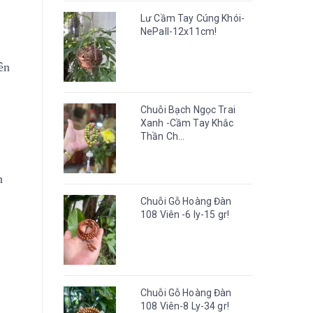
Lư Cầm Tay Cúng Khói-
NePall-12x11cm!
ên
Chuỗi Bạch Ngọc Trai
Xanh -Cầm Tay Khắc
Thần Ch...
n
Chuỗi Gỗ Hoàng Đàn
108 Viên -6 ly-15 gr!
Chuỗi Gỗ Hoàng Đàn
108 Viên-8 Ly-34 gr!