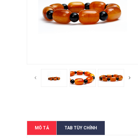
MÔ TẢ
TAB TÙY CHỈNH