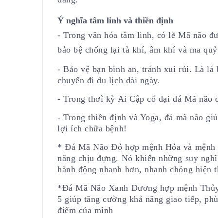
Ý nghĩa tâm linh và thiền định
- Trong văn hóa tâm linh, có lẽ Mã não đư
bảo bệ chống lại tà khí, âm khí và ma quỷ
- Bảo vệ bạn bình an, tránh xui rủi. Là 
chuyến đi du lịch dài ngày.
- Trong thơì kỳ Ai Cập cổ đại đá Mã não 
- Trong thiền định và Yoga, đá mã não giú
lợi ích chữa bệnh!
* Đá Mã Não Đỏ hợp mệnh Hỏa và mệnh T
năng chịu đựng. Nó khiến những suy nghĩ 
hành động nhanh hơn, nhanh chóng hiện t
*Đá Mã Não Xanh Dương hợp mệnh Thủy v
5 giúp tăng cường khả năng giao tiếp, ph
điểm của mình