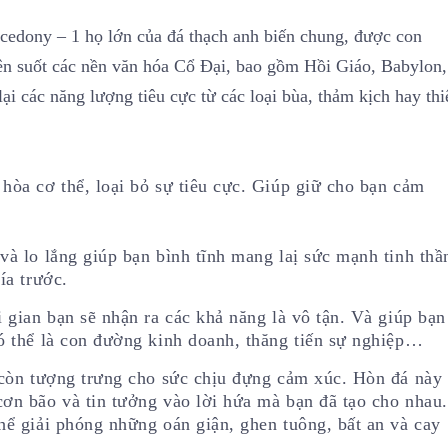
cedony – 1 họ lớn của đá thạch anh biến chung, được con
yên suốt các nền văn hóa Cổ Đại, bao gồm Hồi Giáo, Babylon,
 các năng lượng tiêu cực từ các loại bùa, thảm kịch hay thi
hòa cơ thể, loại bỏ sự tiêu cực. Giúp giữ cho bạn cảm
và lo lắng giúp bạn bình tĩnh mang laị sức mạnh tinh thầ
ía trước.
 gian bạn sẽ nhận ra các khả năng là vô tận. Và giúp bạn
ó thể là con đường kinh doanh, thăng tiến sự nghiệp…
 còn tượng trưng cho sức chịu đựng cảm xúc. Hòn đá này
ơn bão và tin tưởng vào lời hứa mà bạn đã tạo cho nhau.
hể giải phóng những oán giận, ghen tuông, bất an và cay