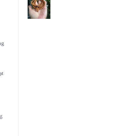
ng
ạt
số