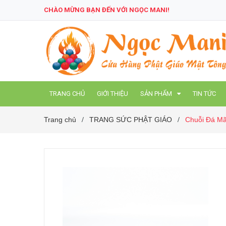
CHÀO MỪNG BẠN ĐẾN VỚI NGỌC MANI!
TRANG CHỦ
GIỚI THIỆU
SẢN PHẨM
TIN TỨC
Trang chủ
TRANG SỨC PHẬT GIÁO
Chuỗi Đá Mã
/
/