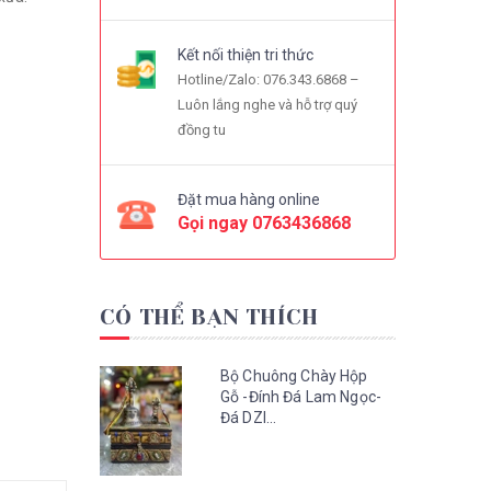
Kết nối thiện tri thức
Hotline/Zalo: 076.343.6868 –
Luôn lắng nghe và hỗ trợ quý
đồng tu
Đặt mua hàng online
Gọi ngay
0763436868
CÓ THỂ BẠN THÍCH
Bộ Chuông Chày Hộp
Gỗ -Đính Đá Lam Ngọc-
Đá DZI...