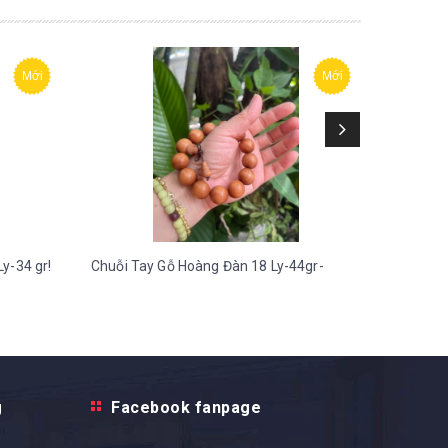
Mới
Mới
y-34 gr!
Chuỗi Tay Gỗ Hoàng Đàn 18 Ly-44gr-
Chuỗi Ta
g
Facebook fanpage