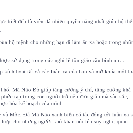
ợc biết đến là viên đá nhiều quyền năng nhất giúp hộ thể
.
lá bùa hộ mệnh cho những bạn đi làm ăn xa hoặc trong nhữ
được sử dụng trong các nghi lễ tôn giáo cầu bình an…
p kích hoạt tất cả các luân xa của bạn và mở khóa một lo
hổ. Mã Não Đỏ giúp tăng cường ý chí, tăng cường khả
phức tạp trong con người trở nên đơn giản mà sâu sắc,
hực hóa kế hoạch của mình
à Mộc. Đá Mã Não xanh biển có tác động tới luân xa 
ù hợp cho những người khó khăn nói lên suy nghĩ, quan