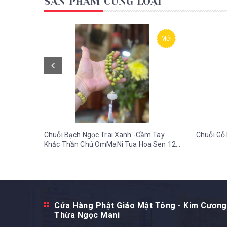
SẢN PHẨM CÙNG LOẠI
Mới
Chuỗi Bạch Ngọc Trai Xanh -Cầm Tay
Chuỗi Gỗ 
Khắc Thần Chú OmMaNi Tua Hoa Sen 12
ly-36 gr
Cửa Hàng Phật Giáo Mật Tông - Kim Cương
Thừa Ngọc Mani