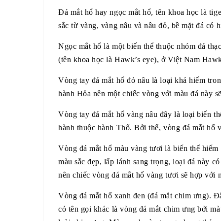
Đá mắt hổ hay ngọc mắt hổ, tên khoa học là tige
sắc từ vàng, vàng nâu và nâu đỏ, bề mặt đá có h
Ngọc mắt hổ là một biến thể thuộc nhóm đá thạ
(tên khoa học là Hawk’s eye), ở Việt Nam Hawk
Vòng tay đá mắt hổ đỏ nâu là loại khá hiếm tro
hành Hỏa nên một chiếc vòng với màu đá này 
Vòng tay đá mắt hổ vàng nâu
đây là loại biến 
hành thuộc hành Thổ. Bởi thế, vòng đá mắt hổ
Vòng đá mắt hổ màu vàng tươi là biến thể hiếm 
màu sắc đẹp, lấp lánh sang trọng, loại đá này c
nên chiếc vòng đá mắt hổ vàng tươi sẽ hợp vớ
Vòng đá mắt hổ xanh đen (đá mắt chim ưng)
.
Đâ
có tên gọi khác là vòng đá mắt chim ưng bởi mà