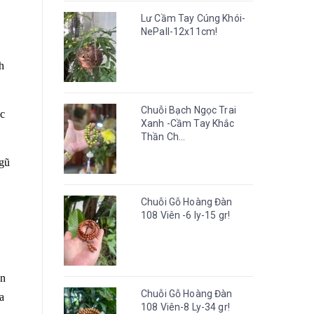
Lư Cầm Tay Cúng Khói-
NePall-12x11cm!
h
Chuỗi Bạch Ngọc Trai
ộc
Xanh -Cầm Tay Khắc
Thần Ch...
ngũ
Chuỗi Gỗ Hoàng Đàn
108 Viên -6 ly-15 gr!
òn
Chuỗi Gỗ Hoàng Đàn
a
108 Viên-8 Ly-34 gr!