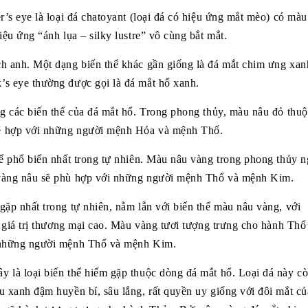
r’s eye là loại đá chatoyant (loại đá có hiệu ứng mắt mèo) có màu
iệu ứng “ánh lụa – silky lustre” vô cùng bắt mắt.
ch anh. Một dạng biến thể khác gần giống là đá mắt chim ưng xan
’s eye thường được gọi là đá mắt hổ xanh.
ng các biến thể của đá mắt hổ. Trong phong thủy, màu nâu đỏ thu
sẽ hợp với những người mệnh Hỏa và mệnh Thổ.
thể phổ biến nhất trong tự nhiên. Màu nâu vàng trong phong thủy 
 vàng nâu sẽ phù hợp với những người mệnh Thổ và mệnh Kim.
gặp nhất trong tự nhiên, nằm lẫn với biến thể màu nâu vàng, với
ó giá trị thương mại cao. Màu vàng tươi tượng trưng cho hành Thổ
i những người mệnh Thổ và mệnh Kim.
y là loại biến thể hiếm gặp thuộc dòng đá mắt hổ. Loại đá này c
u xanh đậm huyền bí, sâu lắng, rất quyền uy giống với đôi mắt củ