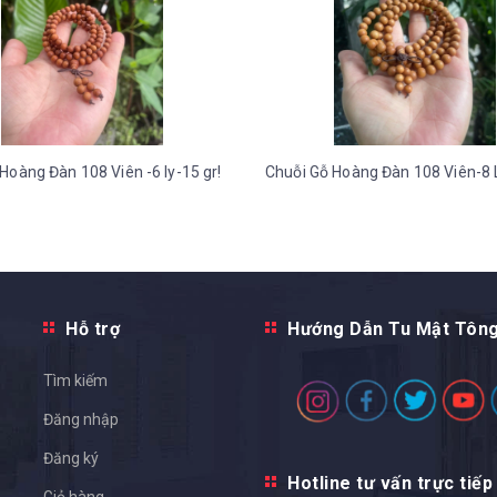
Hoàng Đàn 108 Viên -6 ly-15 gr!
Chuỗi Gỗ Hoàng Đàn 108 Viên-8 L
Hỗ trợ
Hướng Dẫn Tu Mật Tôn
Tìm kiếm
Đăng nhập
Đăng ký
Hotline tư vấn trực tiếp
Giỏ hàng