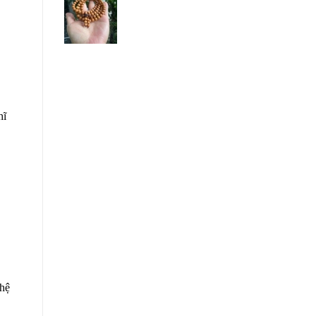
hĩ
 hệ