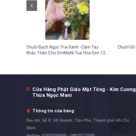
Chuỗi Bạch Ngọc Trai Xanh -Cầm Tay
Chuỗi Gỗ 
Khắc Thần Chú OmMaNi Tua Hoa Sen 12
ly-36 gr
Cửa Hàng Phật Giáo Mật Tông - Kim Cương
Thừa Ngọc Mani
Thông tin cửa hàng
Địa chỉ:
Số 8, Võ Hoành, Tân Phú, Thành phố Hồ Chí
Minh
Hotline:
0763436868 - 0902572599