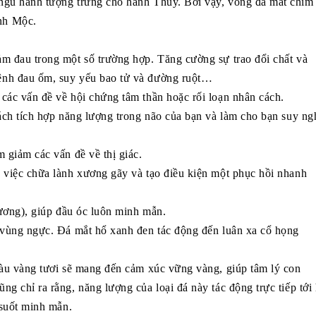
ngũ hành tượng trưng cho hành Thủy. Bởi vậy, vòng đá mắt chim
nh Mộc.
m đau trong một số trường hợp. Tăng cường sự trao đổi chất và
ệnh đau ốm, suy yếu bao tử và đường ruột…
các vấn đề về hội chứng tâm thần hoặc rối loạn nhân cách.
cách tích hợp năng lượng trong não của bạn và làm cho bạn suy ng
 giảm các vấn đề về thị giác.
 việc chữa lành xương gãy và tạo điều kiện một phục hồi nhanh
dương), giúp đầu óc luôn minh mẫn.
a vùng ngực. Đá mắt hổ xanh đen tác động đến luân xa cổ họng
màu vàng tươi sẽ mang đến cảm xúc vững vàng, giúp tâm lý con
g chỉ ra rằng, năng lượng của loại đá này tác động trực tiếp tới
 suốt minh mẫn.