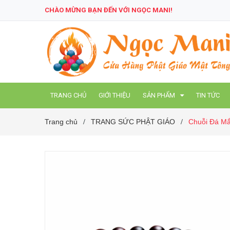
CHÀO MỪNG BẠN ĐẾN VỚI NGỌC MANI!
TRANG CHỦ
GIỚI THIỆU
SẢN PHẨM
TIN TỨC
Trang chủ
TRANG SỨC PHẬT GIÁO
Chuỗi Đá Mắ
/
/