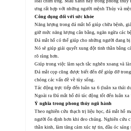
loài chim ưng. Màu xanh này trong phong thủy 
ưng rất hợp với những người mệnh Thủy và mệ
Công dụng đối với sức khỏe
Năng lượng trong đá mắt hổ giúp chữa bệnh, giả
giữ mức năng lượng cân bằng, ngăn ngừa các b
Đá mắt hổ có thể giúp cho những người đang bị 
Nó sẽ giúp giải quyết xung đột tinh thần bằng 
rõ ràng hơn.
Giúp trong việc làm sạch tắc nghẽn xoang và làm
Đá mắt cọp cũng được biết đến để giúp đỡ trong
chóng các vấn đề về tủy sống.
Tác động trực tiếp đến luân xa 6 (luân xa thái 
Ngoài ra Đá mắt hổ đỏ tác động tốt đến luân x
Ý nghĩa trong phong thủy ngũ hành
Theo nghiên cứu thạch trị liệu học, đá mắt hổ 
người ổn định hơn khi đeo chúng. Nghiên cứu cũn
thần kinh, làm tăng cảm xúc tự tin, đầu óc sáng