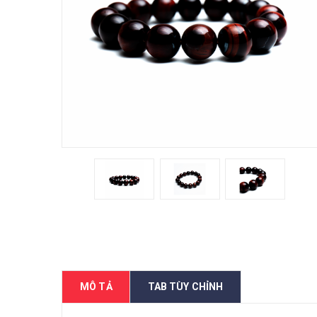
MÔ TẢ
TAB TÙY CHỈNH