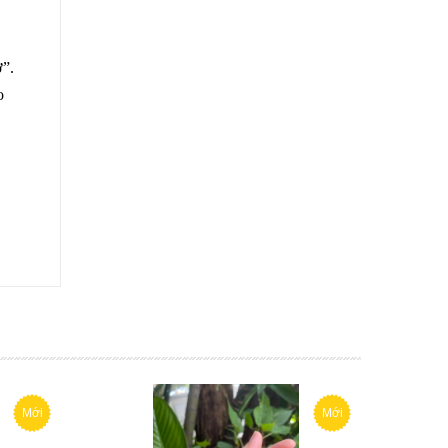
ở”.
o
Mới
Mới