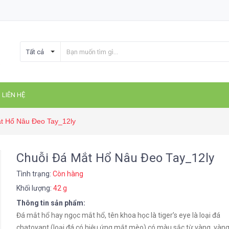
Tất cả
LIÊN HỆ
t Hổ Nâu Đeo Tay_12ly
Chuỗi Đá Mắt Hổ Nâu Đeo Tay_12ly
Tình trạng:
Còn hàng
Khối lượng:
42 g
Thông tin sản phẩm:
Đá mắt hổ hay ngọc mắt hổ, tên khoa học là tiger’s eye là loại đá
chatoyant (loại đá có hiệu ứng mắt mèo) có màu sắc từ vàng, vàng