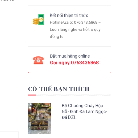
Kết nối thiện tri thức
Hotline/Zalo: 076.343.6868 –
Luôn lắng nghe và hỗ trợ quý
đồng tu
Đặt mua hàng online
Gọi ngay
0763436868
CÓ THỂ BẠN THÍCH
Bộ Chuông Chày Hộp
Gỗ -Đính Đá Lam Ngọc-
Đá DZI...