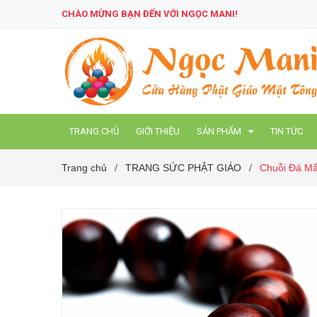
CHÀO MỪNG BẠN ĐẾN VỚI NGỌC MANI!
TRANG CHỦ
GIỚI THIỆU
SẢN PHẨM
TIN TỨC
Trang chủ
TRANG SỨC PHẬT GIÁO
Chuỗi Đá Mắ
/
/