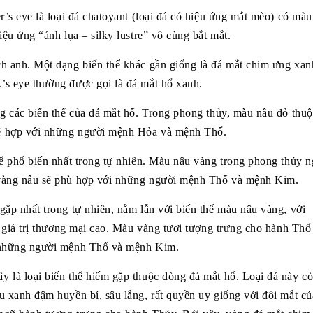
r’s eye là loại đá chatoyant (loại đá có hiệu ứng mắt mèo) có màu
iệu ứng “ánh lụa – silky lustre” vô cùng bắt mắt.
ch anh. Một dạng biến thể khác gần giống là đá mắt chim ưng xan
’s eye thường được gọi là đá mắt hổ xanh.
ng các biến thể của đá mắt hổ. Trong phong thủy, màu nâu đỏ thu
sẽ hợp với những người mệnh Hỏa và mệnh Thổ.
thể phổ biến nhất trong tự nhiên. Màu nâu vàng trong phong thủy 
 vàng nâu sẽ phù hợp với những người mệnh Thổ và mệnh Kim.
gặp nhất trong tự nhiên, nằm lẫn với biến thể màu nâu vàng, với
ó giá trị thương mại cao. Màu vàng tươi tượng trưng cho hành Thổ
i những người mệnh Thổ và mệnh Kim.
y là loại biến thể hiếm gặp thuộc dòng đá mắt hổ. Loại đá này c
u xanh đậm huyền bí, sâu lắng, rất quyền uy giống với đôi mắt củ