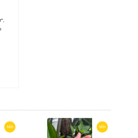
ở”.
o
Mới
Mới