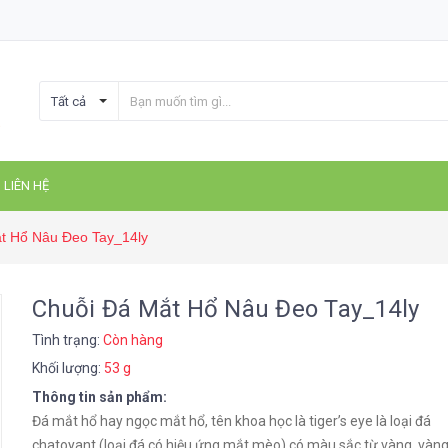
Tất cả
LIÊN HỆ
t Hổ Nâu Đeo Tay_14ly
Chuỗi Đá Mắt Hổ Nâu Đeo Tay_14ly
Tình trạng:
Còn hàng
Khối lượng:
53 g
Thông tin sản phẩm:
Đá mắt hổ hay ngọc mắt hổ, tên khoa học là tiger’s eye là loại đá
chatoyant (loại đá có hiệu ứng mắt mèo) có màu sắc từ vàng, vàng