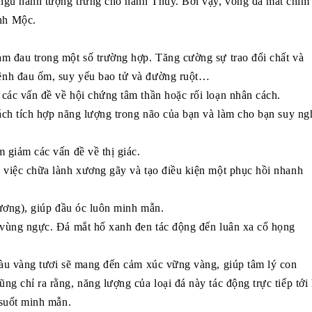
ngũ hành tượng trưng cho hành Thủy. Bởi vậy, vòng đá mắt chim
nh Mộc.
m đau trong một số trường hợp. Tăng cường sự trao đổi chất và
ệnh đau ốm, suy yếu bao tử và đường ruột…
các vấn đề về hội chứng tâm thần hoặc rối loạn nhân cách.
cách tích hợp năng lượng trong não của bạn và làm cho bạn suy ng
 giảm các vấn đề về thị giác.
 việc chữa lành xương gãy và tạo điều kiện một phục hồi nhanh
dương), giúp đầu óc luôn minh mẫn.
a vùng ngực. Đá mắt hổ xanh đen tác động đến luân xa cổ họng
màu vàng tươi sẽ mang đến cảm xúc vững vàng, giúp tâm lý con
g chỉ ra rằng, năng lượng của loại đá này tác động trực tiếp tới
 suốt minh mẫn.