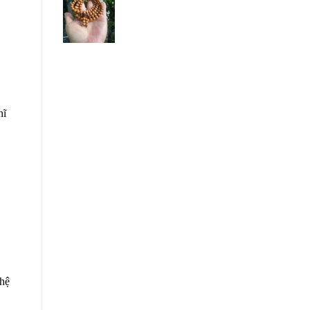
hĩ
 hệ