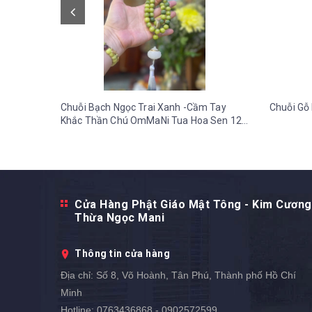
Chuỗi Bạch Ngọc Trai Xanh -Cầm Tay
Chuỗi Gỗ 
Khắc Thần Chú OmMaNi Tua Hoa Sen 12
ly-36 gr
Cửa Hàng Phật Giáo Mật Tông - Kim Cương
Thừa Ngọc Mani
Thông tin cửa hàng
Địa chỉ:
Số 8, Võ Hoành, Tân Phú, Thành phố Hồ Chí
Minh
Hotline:
0763436868 - 0902572599