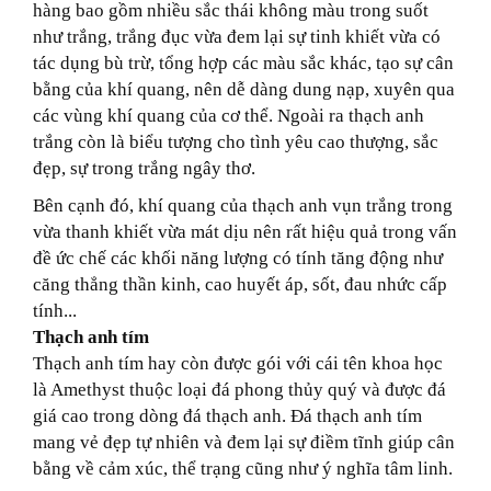
hàng bao gồm nhiều sắc thái không màu trong suốt
như trắng, trắng đục vừa đem lại sự tinh khiết vừa có
tác dụng bù trừ, tổng hợp các màu sắc khác, tạo sự cân
bằng của khí quang, nên dễ dàng dung nạp, xuyên qua
các vùng khí quang của cơ thể. Ngoài ra thạch anh
trắng còn là biểu tượng cho tình yêu cao thượng, sắc
đẹp, sự trong trắng ngây thơ.
Bên cạnh đó, khí quang của thạch anh vụn trắng trong
vừa thanh khiết vừa mát dịu nên rất hiệu quả trong vấn
đề ức chế các khối năng lượng có tính tăng động như
căng thẳng thần kinh, cao huyết áp, sốt, đau nhức cấp
tính...
Thạch anh tím
Thạch anh tím hay còn được gói với cái tên khoa học
là Amethyst thuộc loại đá phong thủy quý và được đá
giá cao trong dòng đá thạch anh. Đá thạch anh tím
mang vẻ đẹp tự nhiên và đem lại sự điềm tĩnh giúp cân
bằng về cảm xúc, thể trạng cũng như ý nghĩa tâm linh.