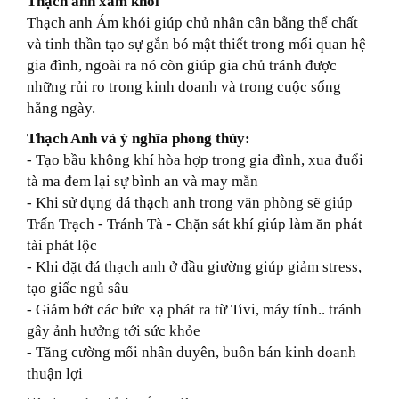
Thạch anh xám khói
Thạch anh Ám khói giúp chủ nhân cân bằng thể chất
và tinh thần tạo sự gắn bó mật thiết trong mối quan hệ
gia đình, ngoài ra nó còn giúp gia chủ tránh được
những rủi ro trong kinh doanh và trong cuộc sống
hằng ngày.
Thạch Anh và ý nghĩa phong thủy:
- Tạo bầu không khí hòa hợp trong gia đình, xua đuổi
tà ma đem lại sự bình an và may mắn
- Khi sử dụng
đá thạch anh
trong văn phòng sẽ giúp
Trấn Trạch - Tránh Tà - Chặn sát khí giúp làm ăn phát
tài phát lộc
- Khi đặt đá thạch anh ở đầu giường giúp giảm stress,
tạo giấc ngủ sâu
- Giảm bớt các bức xạ phát ra từ Tivi, máy tính.. tránh
gây ảnh hưởng tới sức khỏe
- Tăng cường mối nhân duyên, buôn bán kinh doanh
thuận lợi