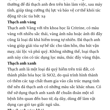
thường để
đá thạch anh
đen trên bàn làm việc, sau máy
tính, giúp tăng cường thị lực và bảo vệ cơ thể khỏi tác
động từ các tia bức xạ
Thạch anh vàng
Thạch anh Vàng với tên khoa học là Critrine, có màu
vàng với nhiều sắc thái, vàng ánh nâu hoặc ánh đỏ đây
cũng là loại đá khá hiếm trong tự nhiên. Đá thạch anh
vàng giúp giải tỏa sự bế tắc cho tâm hồn, thu hút vận
may, tài lộc và phú quý. Không những thế, loại thạch
anh này còn có tác dụng lọc máu, thúc đẩy vùng thận.
Thạch anh xanh
Thạch anh là một loại đá quý hiếm trên trái đất, có
thành phần hóa học là SiO2, do quá trình hình thành
có thêm các tạp chất tham gia vào cấu trúc mạng tinh
thể nên đá thạch anh có những màu sắc khác nhau. Có
thể sử dụng thạch anh xanh để chuẩn đoán một số
bệnh liên quan đến bao tử, dạ dày, dùng để làm vật
dụng cạo gió tạo giấc ngủ sâu.