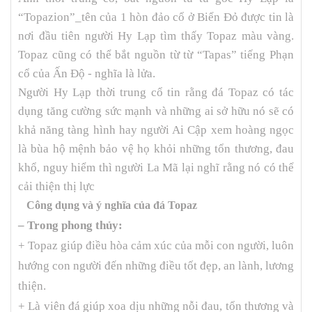
“Topazion”_tên của 1 hòn đảo cổ ở Biển Đỏ được tin là
nơi đầu tiên người Hy Lạp tìm thấy Topaz màu vàng.
Topaz cũng có thể bắt nguồn từ từ “Tapas” tiếng Phạn
cổ của Ấn Độ - nghĩa là lửa.
Người Hy Lạp thời trung cổ tin rằng đá Topaz có tác
dụng tăng cường sức mạnh và những ai sở hữu nó sẽ có
khả năng tàng hình hay người Ai Cập xem hoàng ngọc
là bùa hộ mệnh bảo vệ họ khỏi những tổn thương, đau
khổ, nguy hiểm thì người La Mã lại nghĩ rằng nó có thể
cải thiện thị lực
Công dụng và ý nghĩa của đá Topaz
– Trong phong thủy:
+ Topaz giúp điều hòa cảm xúc của mỗi con người, luôn
hướng con người đến những điều tốt đẹp, an lành, lương
thiện.
+ Là viên đá giúp xoa dịu những nỗi đau, tổn thương và