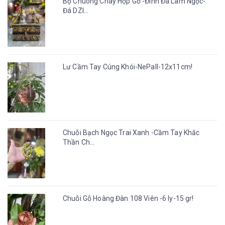
Bộ Chuông Chày Hộp Gỗ -Đính Đá Lam Ngọc-
Đá DZI...
Lư Cầm Tay Cúng Khói-NePall-12x11cm!
Chuỗi Bạch Ngọc Trai Xanh -Cầm Tay Khắc
Thần Ch...
Chuỗi Gỗ Hoàng Đàn 108 Viên -6 ly-15 gr!