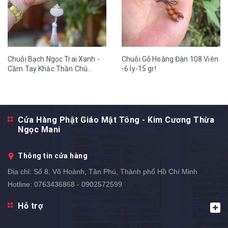
Chuỗi Bạch Ngọc Trai Xanh -
Chuỗi Gỗ Hoàng Đàn 108 Viên
Cầm Tay Khắc Thần Chú
-6 ly-15 gr!
OmMaNi Tua Hoa Sen 12 ly-
36 gr
Cửa Hàng Phật Giáo Mật Tông - Kim Cương Thừa
Ngọc Mani
Thông tin cửa hàng
Địa chỉ:
Số 8, Võ Hoành, Tân Phú, Thành phố Hồ Chí Minh
Hotline:
0763436868 - 0902572599
Hỗ trợ