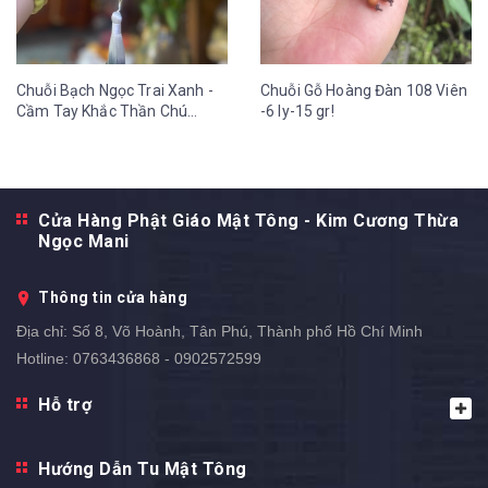
Chuỗi Bạch Ngọc Trai Xanh -
Chuỗi Gỗ Hoàng Đàn 108 Viên
Cầm Tay Khắc Thần Chú
-6 ly-15 gr!
OmMaNi Tua Hoa Sen 12 ly-
36 gr
Cửa Hàng Phật Giáo Mật Tông - Kim Cương Thừa
Ngọc Mani
Thông tin cửa hàng
Địa chỉ:
Số 8, Võ Hoành, Tân Phú, Thành phố Hồ Chí Minh
Hotline:
0763436868 - 0902572599
Hỗ trợ
Hướng Dẫn Tu Mật Tông