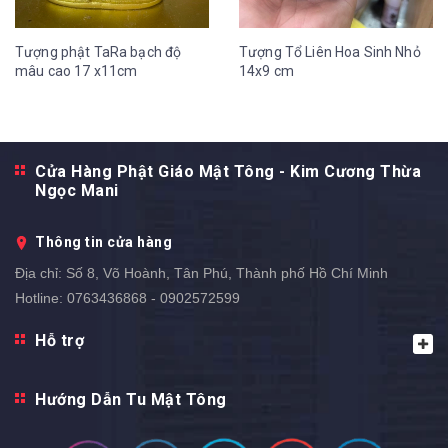
Tượng phật TaRa bạch độ
Tượng Tổ Liên Hoa Sinh Nhỏ
mâu cao 17 x11cm
14x9 cm
Cửa Hàng Phật Giáo Mật Tông - Kim Cương Thừa
Ngọc Mani
Thông tin cửa hàng
Địa chỉ:
Số 8, Võ Hoành, Tân Phú, Thành phố Hồ Chí Minh
Hotline:
0763436868 - 0902572599
Hỗ trợ
Hướng Dẫn Tu Mật Tông