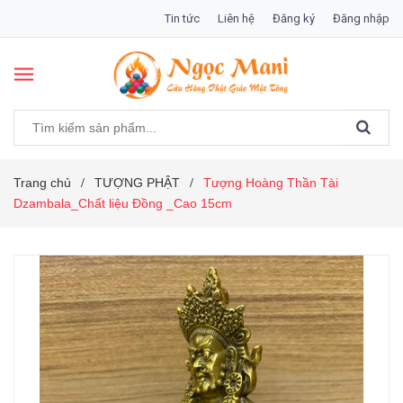
Tin tức
Liên hệ
Đăng ký
Đăng nhập
Trang chủ
TƯỢNG PHẬT
Tượng Hoàng Thần Tài
/
/
Dzambala_Chất liệu Đồng _Cao 15cm