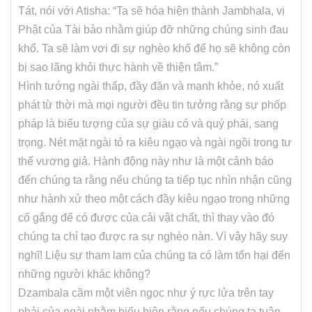
Tát, nói với Atisha: “Ta sẽ hóa hiện thành Jambhala, vị
Phật của Tài bảo nhằm giúp đỡ những chúng sinh đau
khổ. Ta sẽ làm vơi đi sự nghèo khổ để họ sẽ không còn
bị sao lãng khỏi thực hành về thiện tâm.”
Hình tướng ngài thấp, đầy đặn và mạnh khỏe, nó xuất
phát từ thời mà mọi người đều tin tưởng rằng sự phốp
pháp là biểu tượng của sự giàu có và quý phái, sang
trọng. Nét mặt ngài tỏ ra kiêu ngạo và ngài ngồi trong tư
thế vương giả. Hành động này như là một cảnh báo
đến chúng ta rằng nếu chúng ta tiếp tục nhìn nhận cũng
như hành xử theo một cách đầy kiêu ngạo trong những
cố gắng để có được của cải vật chất, thì thay vào đó
chúng ta chỉ tạo được ra sự nghèo nàn. Vì vậy hãy suy
nghĩ! Liệu sự tham lam của chúng ta có làm tổn hại đến
những người khác không?
Dzambala cầm một viên ngọc như ý rực lửa trên tay
phải của ngài nhằm biểu hiện rằng nếu chúng ta tuân