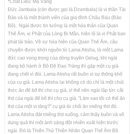
*Chất Liệu: Mạ Vàng
Đức Jambala (còn được gọi là Dzambala) là vị thần Tài
Bảo và là một thành viên của gia đình Châu Báu (Bảo
Bộ). Ngài được tin tưởng là một hóa thân của Quan
Thế Âm, vị Phật của Lòng Bi Mẫn, hiện lộ là vị Phật ban
phát tài bảo
.
Về sự hóa hiện của Quan Thế Âm, câu
chuyện được khởi nguồn từ Lama Atisha, là một Lama
đức cao vọng trọng của dòng truyền Gelug, khi ngài
đang bộ hành ở Bồ Đề Đạo Tràng thì gặp một cụ già
đang chết vì đói. Lama Atisha rất buồn vì sự thống khổ
của cụ già. Lama Atisha lại không có dù chỉ là một chút
thức ăn để bố thí cho cụ già, vì thế nên ngài lập tức cắt
thịt của ngài để bố thí cho cụ già. “Làm sao tôi có thể ăn
thịt của một vị tăng?” cụ già từ chối ăn miếng thịt đó.
Lama Atisha đặt miếng thịt xuống, cảm thấy buồn và vô
dụng quá thì một ánh sáng đột nhiên xuất hiện trước
ngài. Đó là Thiên Thủ Thiên Nhãn Quan Thế Âm Bồ