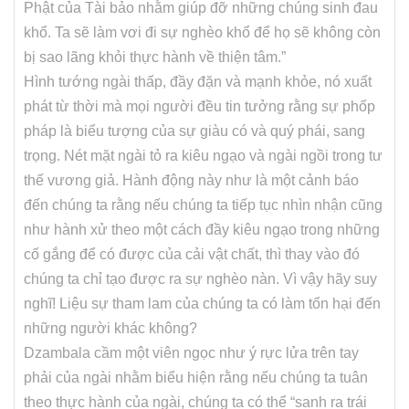
Phật của Tài bảo nhằm giúp đỡ những chúng sinh đau
khổ. Ta sẽ làm vơi đi sự nghèo khổ để họ sẽ không còn
bị sao lãng khỏi thực hành về thiện tâm.”
Hình tướng ngài thấp, đầy đặn và mạnh khỏe, nó xuất
phát từ thời mà mọi người đều tin tưởng rằng sự phốp
pháp là biểu tượng của sự giàu có và quý phái, sang
trọng. Nét mặt ngài tỏ ra kiêu ngạo và ngài ngồi trong tư
thế vương giả. Hành động này như là một cảnh báo
đến chúng ta rằng nếu chúng ta tiếp tục nhìn nhận cũng
như hành xử theo một cách đầy kiêu ngạo trong những
cố gắng để có được của cải vật chất, thì thay vào đó
chúng ta chỉ tạo được ra sự nghèo nàn. Vì vậy hãy suy
nghĩ! Liệu sự tham lam của chúng ta có làm tổn hại đến
những người khác không?
Dzambala cầm một viên ngọc như ý rực lửa trên tay
phải của ngài nhằm biểu hiện rằng nếu chúng ta tuân
theo thực hành của ngài, chúng ta có thể “sanh ra trái