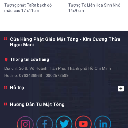
Tượng phật TaRa bạch độ
Tượng Tổ Liên Hoa Sinh Nhỏ
mâu cao 17 x11cm
14x9 cm
Cửa Hàng Phật Giáo Mật Tông - Kim Cương Thừa
Ngọc Mani
Thông tin cửa hàng
Địa chỉ:
Số 8, Võ Hoành, Tân Phú, Thành phố Hồ Chí Minh
Hotline:
0763436868 - 0902572599
Hỗ trợ
Hướng Dẫn Tu Mật Tông