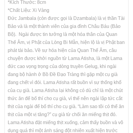
*Kích Thước: 8cm
*Chất Liệu: Xi Vàng
Đức Jambala (còn được gọi là Dzambala) là vị thần Tài
Bảo và là một thành viên của gia đình Châu Báu (Bảo
Bộ). Ngài được tin tưởng là một hóa thân của Quan
Thế Âm, vị Phật của Lòng Bi Mẫn, hiện lộ là vị Phật ban
phát tài bảo
.
Về sự hóa hiện của Quan Thế Âm, câu
chuyện được khởi nguồn từ Lama Atisha, là một Lama
đức cao vọng trọng của dòng truyền Gelug, khi ngài
đang bộ hành ở Bồ Đề Đạo Tràng thì gặp một cụ già
đang chết vì đói. Lama Atisha rất buồn vì sự thống khổ
của cụ già. Lama Atisha lại không có dù chỉ là một chút
thức ăn để bố thí cho cụ già, vì thế nên ngài lập tức cắt
thịt của ngài để bố thí cho cụ già. “Làm sao tôi có thể ăn
thịt của một vị tăng?” cụ già từ chối ăn miếng thịt đó.
Lama Atisha đặt miếng thịt xuống, cảm thấy buồn và vô
dụng quá thì một ánh sáng đột nhiên xuất hiện trước