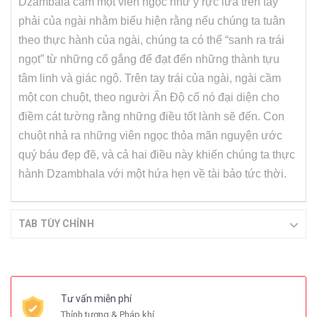
Dzambala cầm một viên ngọc như ý rực lửa trên tay
phải của ngài nhằm biểu hiện rằng nếu chúng ta tuân
theo thực hành của ngài, chúng ta có thể “sanh ra trái
ngọt” từ những cố gắng để đạt đến những thành tựu
tâm linh và giác ngộ. Trên tay trái của ngài, ngài cầm
một con chuột, theo người Ấn Độ cổ nó đại diện cho
điềm cát tường rằng những điều tốt lành sẽ đến. Con
chuột nhả ra những viên ngọc thỏa mãn nguyện ước
quý báu đẹp đẽ, và cả hai điều này khiến chúng ta thực
hành Dzambhala với một hứa hẹn về tài bảo tức thời.
TAB TÙY CHỈNH
Tư vấn miễn phí
Thỉnh tượng & Pháp khí