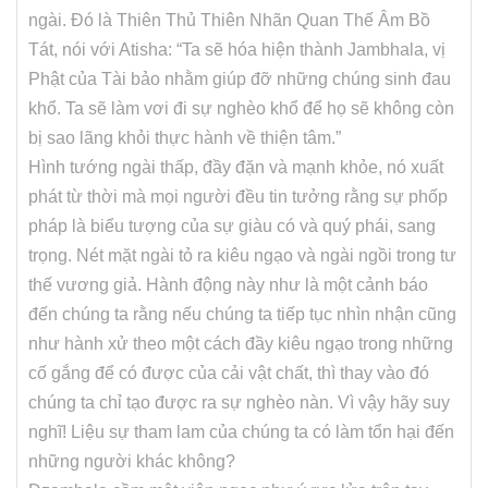
ngài. Đó là Thiên Thủ Thiên Nhãn Quan Thế Âm Bồ
Tát, nói với Atisha: “Ta sẽ hóa hiện thành Jambhala, vị
Phật của Tài bảo nhằm giúp đỡ những chúng sinh đau
khổ. Ta sẽ làm vơi đi sự nghèo khổ để họ sẽ không còn
bị sao lãng khỏi thực hành về thiện tâm.”
Hình tướng ngài thấp, đầy đặn và mạnh khỏe, nó xuất
phát từ thời mà mọi người đều tin tưởng rằng sự phốp
pháp là biểu tượng của sự giàu có và quý phái, sang
trọng. Nét mặt ngài tỏ ra kiêu ngạo và ngài ngồi trong tư
thế vương giả. Hành động này như là một cảnh báo
đến chúng ta rằng nếu chúng ta tiếp tục nhìn nhận cũng
như hành xử theo một cách đầy kiêu ngạo trong những
cố gắng để có được của cải vật chất, thì thay vào đó
chúng ta chỉ tạo được ra sự nghèo nàn. Vì vậy hãy suy
nghĩ! Liệu sự tham lam của chúng ta có làm tổn hại đến
những người khác không?