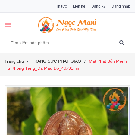
Tin tức
Liên hệ
Đăng ký
Đăng nhập
Trang chủ
TRANG SỨC PHẬT GIÁO
Mặt Phật Bổn Mệnh
/
/
Hư Không Tạng_Đá Màu Đỏ_49x31mm