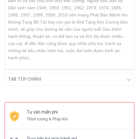
kiên trì và sức chịu khổ như kim cương. Người tuổi Sửu và
Dần sinh năm 1949, 1950, 1961, 1962, 1973, 1974, 1985,
1986, 1997, 1998, 2009, 2010 nên mang Phật Bản Mệnh Hư
Không Tạng Bồ Tát hay còn gọi là Khố Tàng Kim Cương bên
mình, sẽ giúp cho đường tài vận của người tuổi Sửu thêm
hanh thông, thuận lợi, có thể làm ra và tích lũy được nhiều
của cải; đi đến đâu cũng được quý nhân phù trợ, tránh xa
những kẻ tiểu nhân hãm hại, cuộc đời luôn được bình an,
hạnh phúc.
TAB TÙY CHỈNH
Tư vấn miễn phí
Thỉnh tượng & Pháp khí
Trực tiếp trợ giúp hành giả