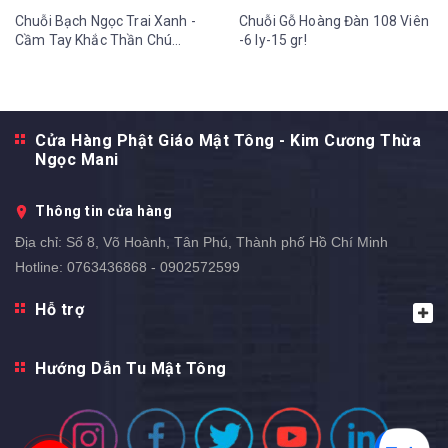
Chuỗi Bạch Ngọc Trai Xanh -
Chuỗi Gỗ Hoàng Đàn 108 Viên
Cầm Tay Khắc Thần Chú
-6 ly-15 gr!
OmMaNi Tua Hoa Sen 12 ly-
36 gr
Cửa Hàng Phật Giáo Mật Tông - Kim Cương Thừa
Ngọc Mani
Thông tin cửa hàng
Địa chỉ:
Số 8, Võ Hoành, Tân Phú, Thành phố Hồ Chí Minh
Hotline:
0763436868 - 0902572599
Hỗ trợ
Hướng Dẫn Tu Mật Tông