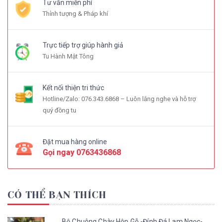
Tư vấn miễn phí
Thỉnh tượng & Pháp khí
Trực tiếp trợ giúp hành giả
Tu Hành Mật Tông
Kết nối thiện tri thức
Hotline/Zalo: 076.343.6868 – Luôn lắng nghe và hỗ trợ
quý đồng tu
Đặt mua hàng online
Gọi ngay
0763436868
CÓ THỂ BẠN THÍCH
Bộ Chuông Chày Hộp Gỗ -Đính Đá Lam Ngọc-