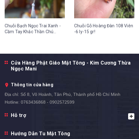
Chuỗi Bạch Ngọc Trai Xanh -
Chuỗi Gỗ Hoàng Đàn 108 Viên
Cầm Tay Khắc Thần Chú
-6 ly-15 gr!
OmMaNi Tua Hoa Sen 12 ly-
36 gr
Cửa Hàng Phật Giáo Mật Tông - Kim Cương Thừa
Ngọc Mani
Thông tin cửa hàng
Địa chỉ:
Số 8, Võ Hoành, Tân Phú, Thành phố Hồ Chí Minh
Hotline:
0763436868 - 0902572599
Hỗ trợ
Hướng Dẫn Tu Mật Tông