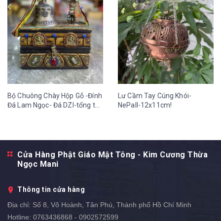
Bộ Chuông Chày Hộp Gỗ -Đính
Lư Cầm Tay Cúng Khói-
Đá Lam Ngọc- Đá DZI-tổng thể
NePall-12x11cm!
cao 30cm-21x13 cm!
Cửa Hàng Phật Giáo Mật Tông - Kim Cương Thừa
Ngọc Mani
Thông tin cửa hàng
Địa chỉ:
Số 8, Võ Hoành, Tân Phú, Thành phố Hồ Chí Minh
Hotline:
0763436868 - 0902572599