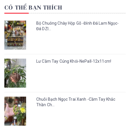
CÓ THỂ BẠN THÍCH
Bộ Chuông Chày Hộp Gỗ -Đính Đá Lam Ngọc-
Đá DZI...
Lư Cầm Tay Cúng Khói-NePall-12x11cm!
Chuỗi Bạch Ngọc Trai Xanh -Cầm Tay Khắc
Thần Ch...