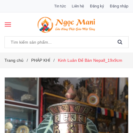
Tin tức
Liên hệ
Đăng ký
Đăng nhập
Trang chủ
PHÁP KHÍ
Kinh Luân Để Bàn Nepall_19x9cm
/
/