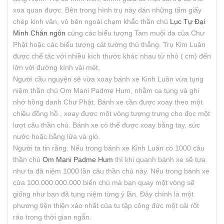
xoa quan được. Bên trong hình trụ này dán những tấm giấy
chép kinh văn, vỏ bên ngoài chạm khắc thần chú
Lục Tự Đại
Minh Chân ngôn
cùng các biểu tượng Tam muội da của Chư
Phật hoặc các biểu tượng cát tường thù thắng. Trụ Kim Luân
được chế tác với nhiều kích thước khác nhau từ nhỏ ( cm) đến
lớn với đường kính vài mét.
Người cầu nguyện sẽ vừa xoay bánh xe Kinh Luân vừa tụng
niệm thần chú Om Mani Padme Hum, nhằm ca tụng và ghi
nhớ hồng danh Chư Phật. Bánh xe cần được xoay theo một
chiều đồng hồ , xoay được một vòng tượng trưng cho đọc một
lượt câu thần chú. Bánh xe có thể được xoay bằng tay, sức
nước hoặc bằng lửa và gió.
Người ta tin rằng: Nếu trong bánh xe Kinh Luân có 1000 câu
thần chú
Om Mani Padme Hum
thì khi quanh bánh xe sẽ tựa
như ta đã niệm 1000 lần câu thần chú này. Nếu trong bánh xe
cửa 100.000.000.000 biến chú mà bạn quay một vòng sẽ
giống như bạn đã tụng niệm từng ý lần. Đây chính là một
phương tiện thiện xảo nhất của tu tập công đức một cái rốt
ráo trong thời gian ngắn.