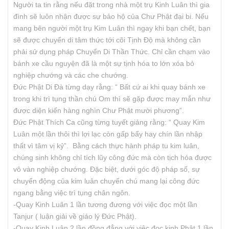
Người ta tin rằng nếu đặt trong nhà một trụ Kinh Luân thì gia
đình sẽ luôn nhận được sự bảo hộ của Chư Phật đại bi. Nếu
mang bên người một trụ Kim Luân thì ngay khi bạn chết, bạn
sẽ được chuyển di tâm thức tới cõi Tịnh Độ mà không cần
phải sử dụng pháp Chuyển Di Thần Thức. Chỉ cần chạm vào
bánh xe cầu nguyện đã là một sự tịnh hóa to lớn xóa bỏ
nghiệp chướng và các che chướng.
Đức Phật Di Đà từng dạy rằng: “ Bất cứ ai khi quay bánh xe
trong khi trì tụng thần chú Om thì sẽ gặp được may mắn như
được diện kiến hàng nghìn Chư Phật mười phương”.
Đức Phật Thích Ca cũng từng tuyết giảng rằng: “ Quay Kim
Luân một lần thôi thì lợi lạc còn gấp bẩy hay chín lần nhập
thất vì tâm vị kỷ”. Bằng cách thực hành pháp tu kim luân,
chúng sinh không chỉ tích lũy công đức mà còn tịch hóa được
vô vàn nghiệp chướng. Đặc biệt, dưới góc độ pháp số, sự
chuyển động của kim luân chuyển chú mang lại công đức
ngang bằng việc trì tụng chân ngôn.
-Quay Kinh Luân 1 lần tương đương với việc đọc một lần
Tanjur ( luận giải về giáo lý Đức Phật).
-Quay Kinh Luân 2 lần đồng đẳng với việc đọc kinh Phật 1 lần.