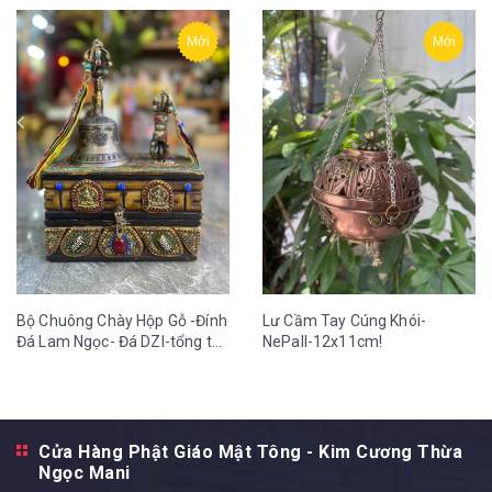
Mới
Mới
Bộ Chuông Chày Hộp Gỗ -Đính
Lư Cầm Tay Cúng Khói-
Đá Lam Ngọc- Đá DZI-tổng thể
NePall-12x11cm!
cao 30cm-21x13 cm!
Cửa Hàng Phật Giáo Mật Tông - Kim Cương Thừa
Ngọc Mani