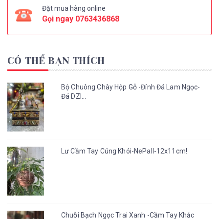
Đặt mua hàng online
Gọi ngay
0763436868
CÓ THỂ BẠN THÍCH
Bộ Chuông Chày Hộp Gỗ -Đính Đá Lam Ngọc-
Đá DZI...
Lư Cầm Tay Cúng Khói-NePall-12x11cm!
Chuỗi Bạch Ngọc Trai Xanh -Cầm Tay Khắc