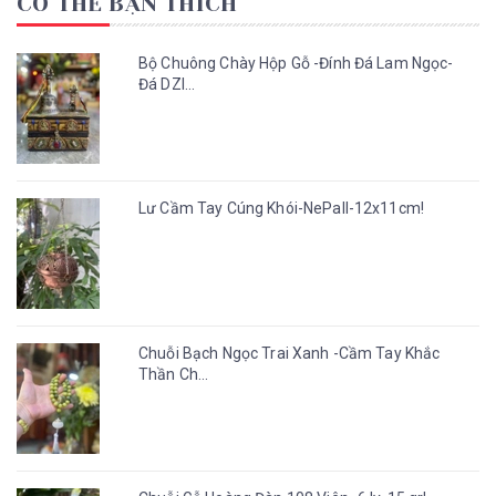
CÓ THỂ BẠN THÍCH
Bộ Chuông Chày Hộp Gỗ -Đính Đá Lam Ngọc-
Đá DZI...
Lư Cầm Tay Cúng Khói-NePall-12x11cm!
Chuỗi Bạch Ngọc Trai Xanh -Cầm Tay Khắc
Thần Ch...