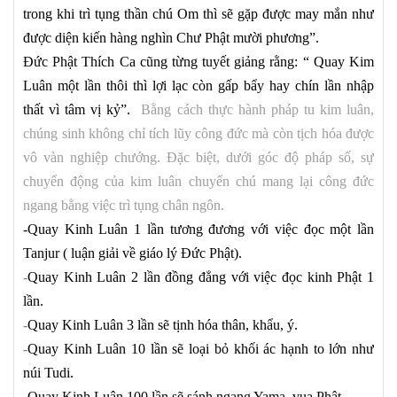
trong khi trì tụng thần chú Om thì sẽ gặp được may mắn như
được diện kiến hàng nghìn Chư Phật mười phương”.
Đức Phật Thích Ca cũng từng tuyết giảng rằng: “ Quay Kim
Luân một lần thôi thì lợi lạc còn gấp bẩy hay chín lần nhập
thất vì tâm vị kỷ”.
Bằng cách thực hành pháp tu kim luân,
chúng sinh không chỉ tích lũy công đức mà còn tịch hóa được
vô vàn nghiệp chướng. Đặc biệt, dưới góc độ pháp số, sự
chuyển động của kim luân chuyển chú mang lại công đức
ngang bằng việc trì tụng chân ngôn.
-Quay Kinh Luân 1 lần tương đương với việc đọc một lần
Tanjur ( luận giải về giáo lý Đức Phật).
-
Quay Kinh Luân 2 lần đồng đẳng với việc đọc kinh Phật 1
lần.
-
Quay Kinh Luân 3 lần sẽ tịnh hóa thân, khẩu, ý.
-
Quay Kinh Luân 10 lần sẽ loại bỏ khối ác hạnh to lớn như
núi Tudi.
-
Quay Kinh Luân 100 lần sẽ sánh ngang Yama, vua Phật.