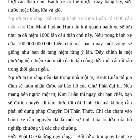
lượt câu thần chú. Bánh xe có thể được xoay bằng tay, sức
nước hoặc bằng lửa và gió.
Người ta tin rằng: Nếu trong bánh xe Kinh Luân có 1000 câu
thần chú
Om Mani Padme Hum
thì khi quanh bánh xe sẽ tựa
như ta đã niệm 1000 lần câu thần chú này. Nếu trong bánh xe
cửa 100.000.000.000 biến chú mà bạn quay một vòng sẽ
giống như bạn đã tụng niệm từng ý lần. Đây chính là một
phương tiện thiện xảo nhất của tu tập công đức một cái rốt ráo
trong thời gian ngắn.
Người ta tin rằng nếu đặt trong nhà một trụ Kinh Luân thì gia
đình sẽ luôn nhận được sự bảo hộ của Chư Phật đại bi. Nếu
mang bên người một trụ Kim Luân thì ngay khi bạn chết, bạn
sẽ được chuyển di tâm thức tới cõi Tịnh Độ mà không cần
phải sử dụng pháp Chuyển Di Thần Thức. Chỉ cần chạm vào
bánh xe cầu nguyện đã là một sự tịnh hóa to lớn xóa bỏ
nghiệp chướng và các che chướng.
Đức Phật Di Đà từng dạy rằng: “ Bất cứ ai khi quay bánh xe