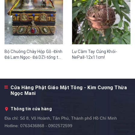
Bộ Chuông Chày Hộp Gỗ -Đính
Lư Cầm Tay Cúng Khói-
Đá Lam Ngọc- Đá DZI-tổng thể
NePall-12x11cm!
cao 30cm-21x13 cm!
Cửa Hàng Phật Giáo Mật Tông - Kim Cương Thừa
Ngọc Mani
Thông tin cửa hàng
Địa chỉ:
Số 8, Võ Hoành, Tân Phú, Thành phố Hồ Chí Minh
Hotline:
0763436868 - 0902572599