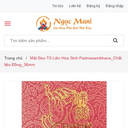
Tin tức
Liên hệ
Đăng ký
Đăng nhập
Trang chủ
Mặt Đeo Tổ Liên Hoa Sinh Padmasambhava_Chất
/
liệu Đồng_36mm