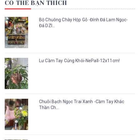
CÓ THỂ BẠN THÍCH
Bộ Chuông Chày Hộp Gỗ -Đính Đá Lam Ngọc-
Đá DZI...
Lư Cầm Tay Cúng Khói-NePall-12x11cm!
Chuỗi Bạch Ngọc Trai Xanh -Cầm Tay Khắc
Thần Ch...