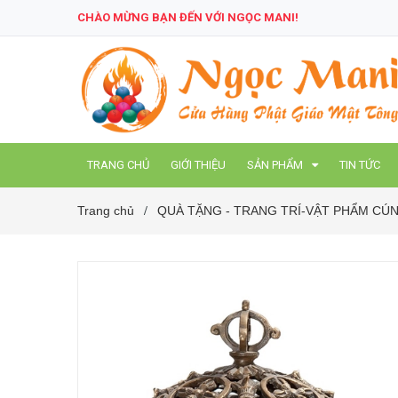
CHÀO MỪNG BẠN ĐẾN VỚI NGỌC MANI!
TRANG CHỦ
GIỚI THIỆU
SẢN PHẨM
TIN TỨC
Trang chủ
QUÀ TẶNG - TRANG TRÍ-VẬT PHẨM C
/