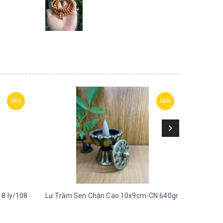
Mới
Mới
 8 ly/108
Lư Trầm Sen Chân Cao 10x9cm-CN 640gr
Lư Mái 
700gr