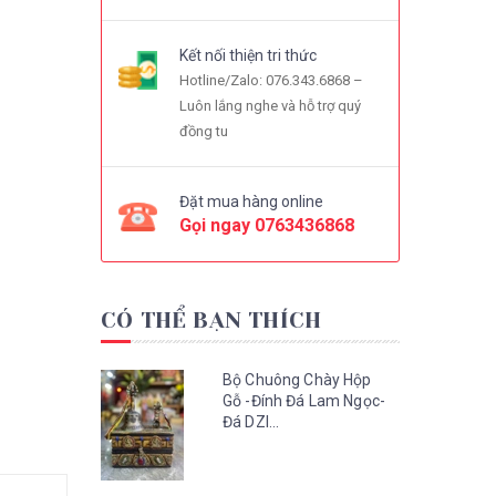
Kết nối thiện tri thức
Hotline/Zalo: 076.343.6868 –
Luôn lắng nghe và hỗ trợ quý
đồng tu
Đặt mua hàng online
Gọi ngay
0763436868
CÓ THỂ BẠN THÍCH
Bộ Chuông Chày Hộp
Gỗ -Đính Đá Lam Ngọc-
Đá DZI...