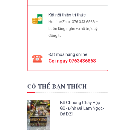
Kết nối thiện tri thức
Hotline/Zalo: 076.343.6868 –
Luôn lắng nghe và hỗ trợ quý
đồng tu
Đặt mua hàng online
Gọi ngay
0763436868
CÓ THỂ BẠN THÍCH
Bộ Chuông Chày Hộp
Gỗ -Đính Đá Lam Ngọc-
Đá DZI...