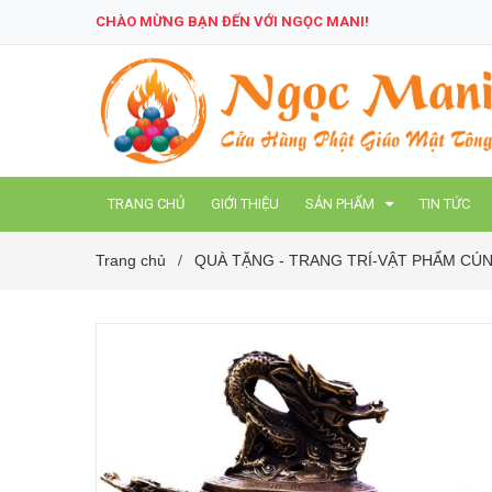
CHÀO MỪNG BẠN ĐẾN VỚI NGỌC MANI!
TRANG CHỦ
GIỚI THIỆU
SẢN PHẨM
TIN TỨC
Trang chủ
QUÀ TẶNG - TRANG TRÍ-VẬT PHẨM C
/