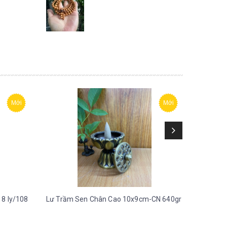
Mới
Mới
 8 ly/108
Lư Trầm Sen Chân Cao 10x9cm-CN 640gr
Lư Mái 
700gr