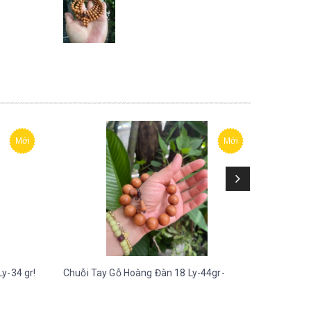
Mới
Mới
y-34 gr!
Chuỗi Tay Gỗ Hoàng Đàn 18 Ly-44gr-
Chuỗi Ta