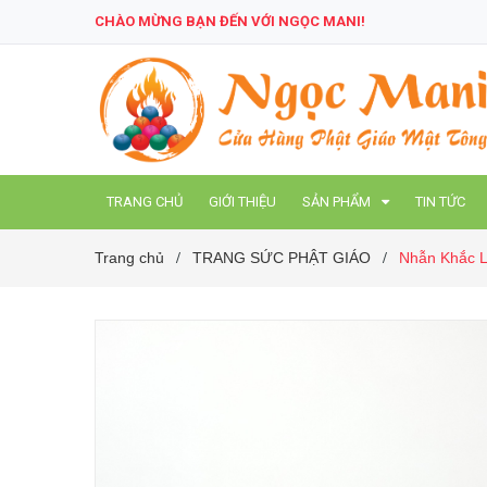
CHÀO MỪNG BẠN ĐẾN VỚI NGỌC MANI!
TRANG CHỦ
GIỚI THIỆU
SẢN PHẨM
TIN TỨC
Trang chủ
TRANG SỨC PHẬT GIÁO
Nhẫn Khắc L
/
/