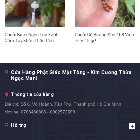
Chuỗi Bạch Ngọc Trai Xanh -
Chuỗi Gỗ Hoàng Đàn 108 Viên
Cầm Tay Khắc Thần Chú
-6 ly-15 gr!
OmMaNi Tua Hoa Sen 12 ly-
36 gr
Cửa Hàng Phật Giáo Mật Tông - Kim Cương Thừa
Ngọc Mani
Thông tin cửa hàng
Địa chỉ:
Số 8, Võ Hoành, Tân Phú, Thành phố Hồ Chí Minh
Hotline:
0763436868 - 0902572599
Hỗ trợ