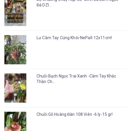
Đá DZI...
Lư Cầm Tay Cúng Khói-NePall-12x11cm!
Chuỗi Bạch Ngọc Trai Xanh -Cầm Tay Khắc
Thần Ch...
Chuỗi Gỗ Hoàng Đàn 108 Viên -6 ly-15 gr!