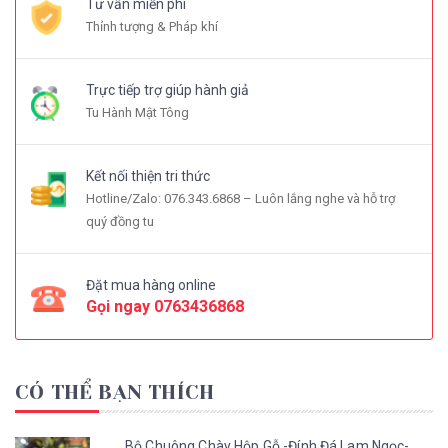
Tư vấn miễn phí
Thỉnh tượng & Pháp khí
Trực tiếp trợ giúp hành giả
Tu Hành Mật Tông
Kết nối thiện tri thức
Hotline/Zalo: 076.343.6868 – Luôn lắng nghe và hỗ trợ
quý đồng tu
Đặt mua hàng online
Gọi ngay
0763436868
CÓ THỂ BẠN THÍCH
Bộ Chuông Chày Hộp Gỗ -Đính Đá Lam Ngọc-