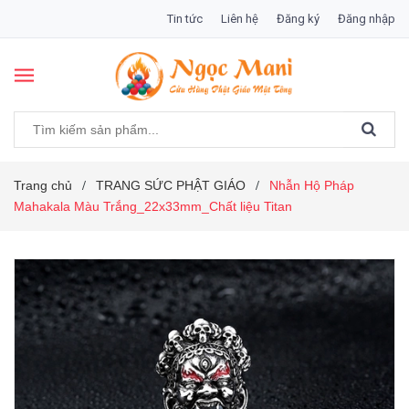
Tin tức
Liên hệ
Đăng ký
Đăng nhập
Trang chủ
TRANG SỨC PHẬT GIÁO
Nhẫn Hộ Pháp
/
/
Mahakala Màu Trắng_22x33mm_Chất liệu Titan