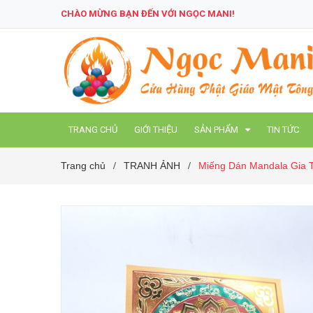
CHÀO MỪNG BẠN ĐẾN VỚI NGỌC MANI!
TRANG CHỦ
GIỚI THIỆU
SẢN PHẨM
TIN TỨC
Trang chủ
TRANH ẢNH
Miếng Dán Mandala Gia 
/
/