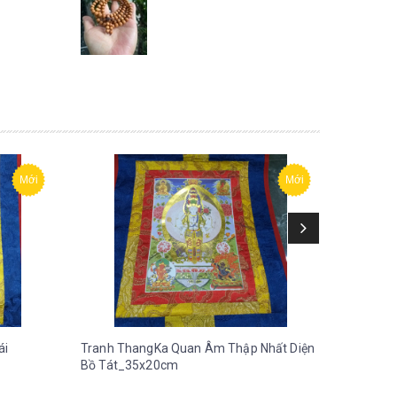
Mới
Mới
ái
Tranh ThangKa Quan Âm Thập Nhất Diện
Tranh T
Bồ Tát_35x20cm
35x20c