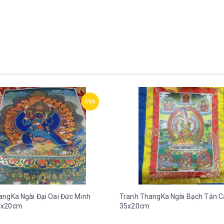
Mới
angKa Ngài Đại Oai Đức Minh
Tranh ThangKa Ngài Bạch Tản C
5x20cm
35x20cm