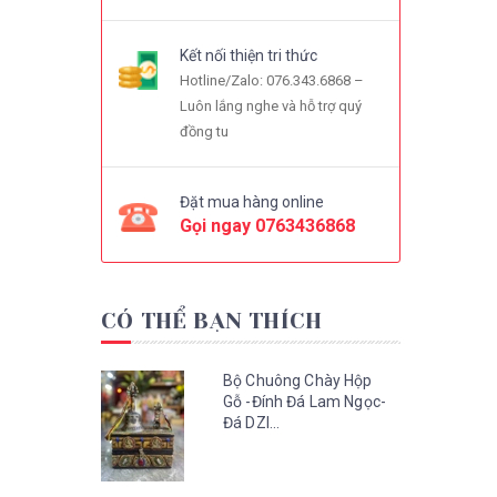
Kết nối thiện tri thức
Hotline/Zalo: 076.343.6868 –
Luôn lắng nghe và hỗ trợ quý
đồng tu
Đặt mua hàng online
Gọi ngay
0763436868
CÓ THỂ BẠN THÍCH
Bộ Chuông Chày Hộp
Gỗ -Đính Đá Lam Ngọc-
Đá DZI...