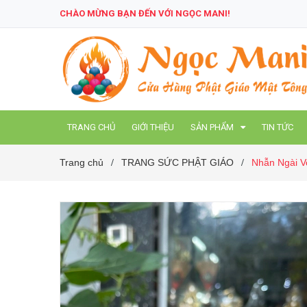
CHÀO MỪNG BẠN ĐẾN VỚI NGỌC MANI!
TRANG CHỦ
GIỚI THIỆU
SẢN PHẨM
TIN TỨC
Trang chủ
TRANG SỨC PHẬT GIÁO
Nhẫn Ngài Vo
/
/