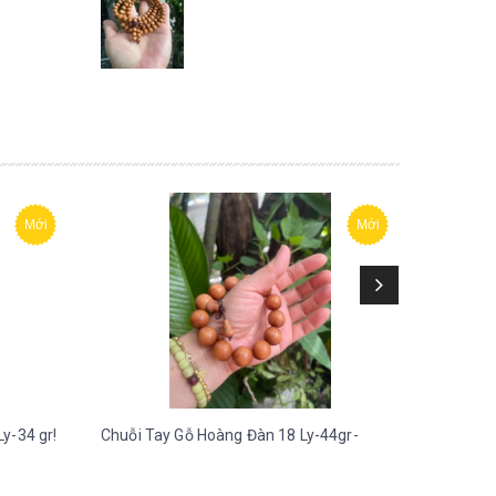
Mới
Mới
y-34 gr!
Chuỗi Tay Gỗ Hoàng Đàn 18 Ly-44gr-
Chuỗi Ta