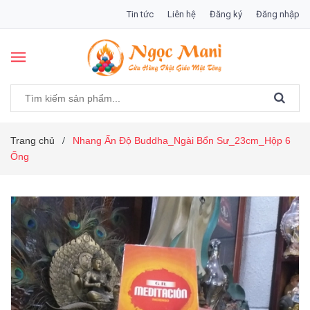
Tin tức
Liên hệ
Đăng ký
Đăng nhập
Trang chủ
Nhang Ấn Độ Buddha_Ngài Bổn Sư_23cm_Hộp 6
/
Ống