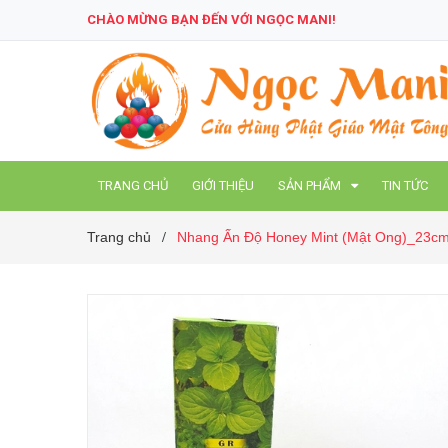
CHÀO MỪNG BẠN ĐẾN VỚI NGỌC MANI!
TRANG CHỦ
GIỚI THIỆU
SẢN PHẨM
TIN TỨC
Trang chủ
Nhang Ấn Độ Honey Mint (Mật Ong)_23c
/