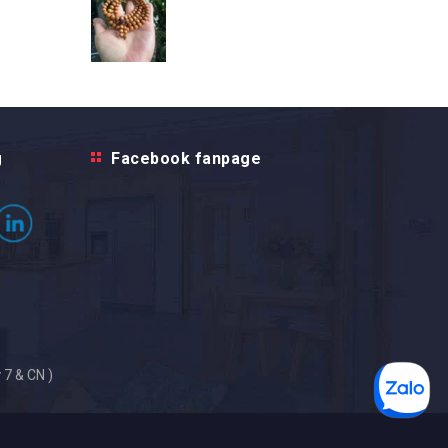
g
Facebook fanpage
 7 & CN )