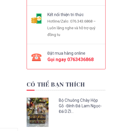
Kết nối thiện tri thức
Hotline/Zalo: 076.343.6868 –
Luôn lắng nghe và hỗ trợ quý
đồng tu
Đặt mua hàng online
Gọi ngay
0763436868
CÓ THỂ BẠN THÍCH
Bộ Chuông Chày Hộp
Gỗ -Đính Đá Lam Ngọc-
Đá DZI...