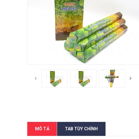
MÔ TẢ
TAB TÙY CHỈNH