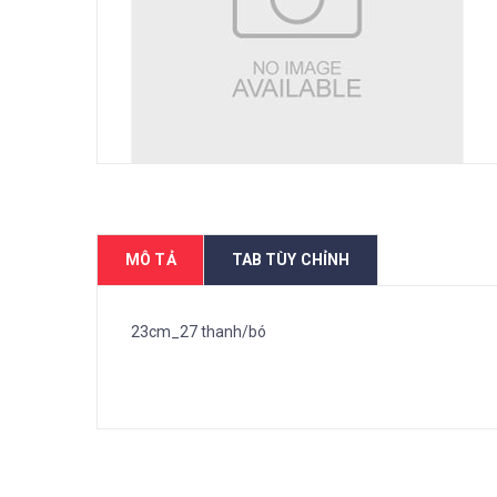
MÔ TẢ
TAB TÙY CHỈNH
23cm_27 thanh/bó