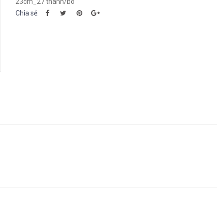
23cm_27 thanh/bó
Chia sẻ: