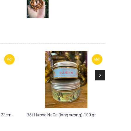
Mới
Mới
 23cm-
Bột Hương NaGa (long vương)-100 gr
Bột Hươn