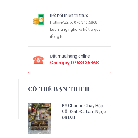
Kết nối thiện tri thức
Hotline/Zalo: 076.343.6868 –
Luôn lắng nghe và hỗ trợ quý
đồng tu
Đặt mua hàng online
Gọi ngay
0763436868
CÓ THỂ BẠN THÍCH
Bộ Chuông Chày Hộp
Gỗ -Đính Đá Lam Ngọc-
Đá DZI...