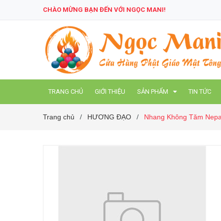
CHÀO MỪNG BẠN ĐẾN VỚI NGỌC MANI!
TRANG CHỦ
GIỚI THIỆU
SẢN PHẨM
TIN TỨC
Trang chủ
HƯƠNG ĐẠO
Nhang Không Tăm Nepa
/
/