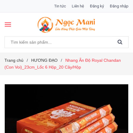
Tin tức
Liên hệ
Đăng ký
Đăng nhập
Trang chủ
HƯƠNG ĐẠO
Nhang Ấn Độ Royal Chandan
/
/
(Con Voi)_23cm_Lốc 6 Hộp_20 Cây/Hộp