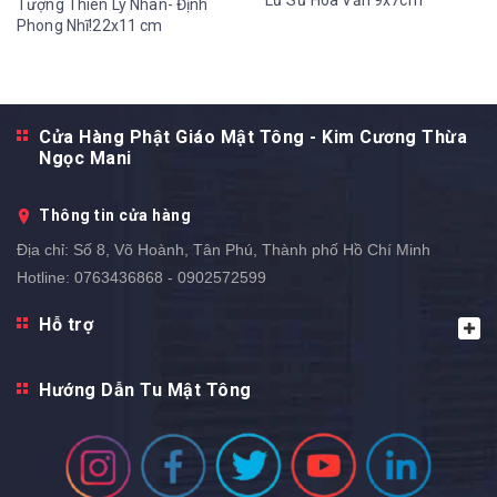
Lư Sứ Hoa Văn 9x7cm
Tượng Thiên Lý Nhãn- Định
Phong Nhĩ!22x11 cm
Cửa Hàng Phật Giáo Mật Tông - Kim Cương Thừa
Ngọc Mani
Thông tin cửa hàng
Địa chỉ:
Số 8, Võ Hoành, Tân Phú, Thành phố Hồ Chí Minh
Hotline:
0763436868 - 0902572599
Hỗ trợ
Hướng Dẫn Tu Mật Tông