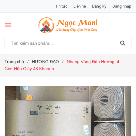
Tin tức
Liên hệ
Đăng ký
Đăng nhập
Trang chủ
HƯƠNG ĐẠO
Nhang Vòng Đàn Hương_4
/
/
Giờ_Hộp Giấy 48 Khoanh