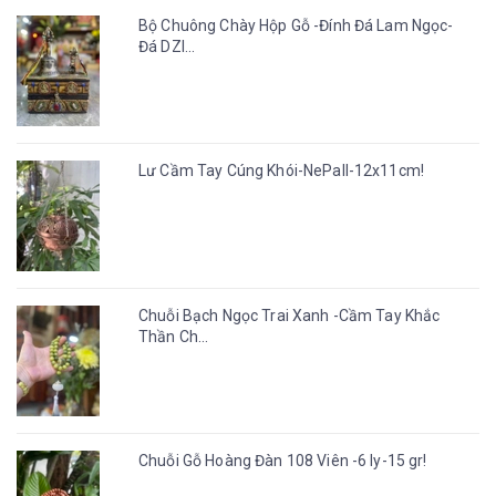
Bộ Chuông Chày Hộp Gỗ -Đính Đá Lam Ngọc-
Đá DZI...
Lư Cầm Tay Cúng Khói-NePall-12x11cm!
Chuỗi Bạch Ngọc Trai Xanh -Cầm Tay Khắc
Thần Ch...
Chuỗi Gỗ Hoàng Đàn 108 Viên -6 ly-15 gr!