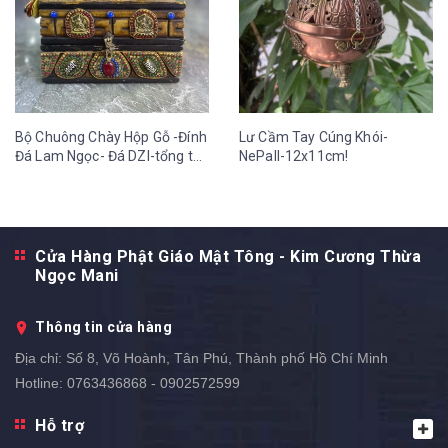
Bộ Chuông Chày Hộp Gỗ -Đính
Lư Cầm Tay Cúng Khói-
Đá Lam Ngọc- Đá DZI-tổng thể
NePall-12x11cm!
cao 30cm-21x13 cm!
Cửa Hàng Phật Giáo Mật Tông - Kim Cương Thừa
Ngọc Mani
Thông tin cửa hàng
Địa chỉ:
Số 8, Võ Hoành, Tân Phú, Thành phố Hồ Chí Minh
Hotline:
0763436868 - 0902572599
Hỗ trợ