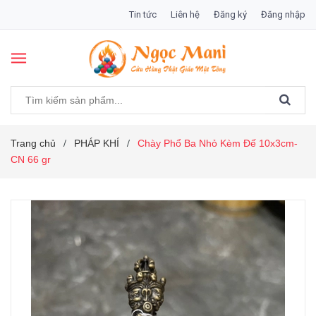
Tin tức
Liên hệ
Đăng ký
Đăng nhập
Trang chủ
PHÁP KHÍ
Chày Phổ Ba Nhỏ Kèm Đế 10x3cm-
/
/
CN 66 gr