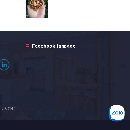
g
Facebook fanpage
 7 & CN )