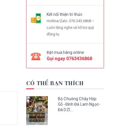
Kết nối thiện tri thức
Hotline/Zalo: 076.343.6868 –
Luôn lắng nghe và hỗ trợ quý
đồng tu
Đặt mua hàng online
Gọi ngay
0763436868
CÓ THỂ BẠN THÍCH
Bộ Chuông Chày Hộp
Gỗ -Đính Đá Lam Ngọc-
Đá DZI...