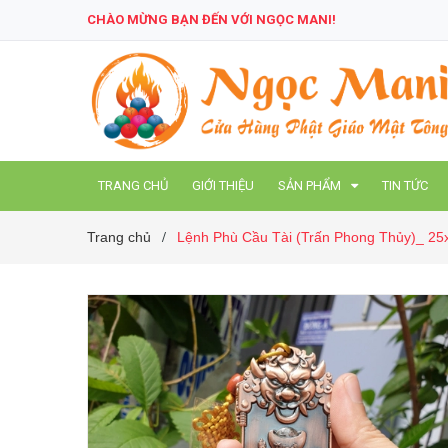
CHÀO MỪNG BẠN ĐẾN VỚI NGỌC MANI!
TRANG CHỦ
GIỚI THIỆU
SẢN PHẨM
TIN TỨC
Trang chủ
Lệnh Phù Cầu Tài (Trấn Phong Thủy)_ 25
/