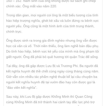
160 – 162. Năm sinh của ông không được sử sách ghi chép
chính xác. Ông mất vào năm 220.
Trong dân gian, mọi người coi ông là một biểu tượng của tính
hào hiệp trượng nghĩa, ghét kẻ xấu và luôn đứng ra bênh vực
người yếu. Ông cũng là một hình ảnh của tính trung thành,
chính trực.
Ông được sinh ra trong gia đình nghèo nhưng ông vẫn được
học cả văn cả võ. Thời niên thiếu, ông làm nghề bán đậu phụ.
Do tính hào hiệp, bênh vực kẻ yếu của mình mà ông phạm tội
giết người. Ông đã phải bỏ quê hương tới quận Trác để sống.
Tại đây, ông đã gặp được Lưu Bị và Trương Phi. Ba người đã
kết nghĩa huynh đệ thề chết cùng ngày cùng tháng cùng năm.
Giờ vẫn còn nhiều tác phẩm nghệ thuật kể lại câu chuyện ba
người kết nghĩa huynh đệ tại vườn đào hay còn được gọi là
“đào viên kết nghĩa”.
Sau này, khi Lưu Bị gặp được Khổng Minh thì Quan Công
cùng Khổng Minh đã trở thành hai cánh tay đắc lực phò trợ