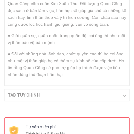
Quan Công cầm cuốn Kim Xuân Thu. Đặt tượng Quan Công
đọc sách ở bàn làm việc, bàn học sẽ giúp gia chủ có những kế
sách hay, tinh thần thép và ý trí kiên cường. Con cháu sau này
cũng được lộc học hành giỏi giang, văn võ song toàn.
● Giới quân sự, quân nhân trong quân đội coi ông thì như một
vị thần bảo vệ bản mệnh.
● Đối với những nhà lãnh đạo, chức quyền cao thì họ coi ông
như một vị thần giúp họ có thêm sự kính nể của cấp dưới. Họ
tin rằng Quan Công sẽ phò trợ giúp họ tránh được việc tiểu
nhân dùng thủ đoạn hãm hại.
TAB TÙY CHỈNH
Tư vấn miễn phí
Thỉnh tượng & Pháp khí