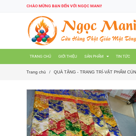
CHÀO MỪNG BẠN ĐẾN VỚI NGỌC MANI!
TRANG CHỦ
GIỚI THIỆU
SẢN PHẨM
TIN TỨC
Trang chủ
QUÀ TẶNG - TRANG TRÍ-VẬT PHẨM C
/