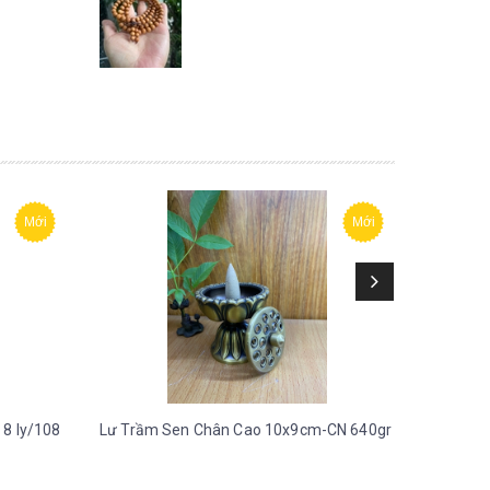
Mới
Mới
 8 ly/108
Lư Trầm Sen Chân Cao 10x9cm-CN 640gr
Lư Mái 
700gr