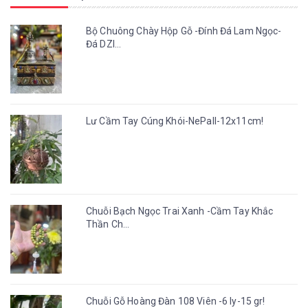
Bộ Chuông Chày Hộp Gỗ -Đính Đá Lam Ngọc-
Đá DZI...
Lư Cầm Tay Cúng Khói-NePall-12x11cm!
Chuỗi Bạch Ngọc Trai Xanh -Cầm Tay Khắc
Thần Ch...
Chuỗi Gỗ Hoàng Đàn 108 Viên -6 ly-15 gr!