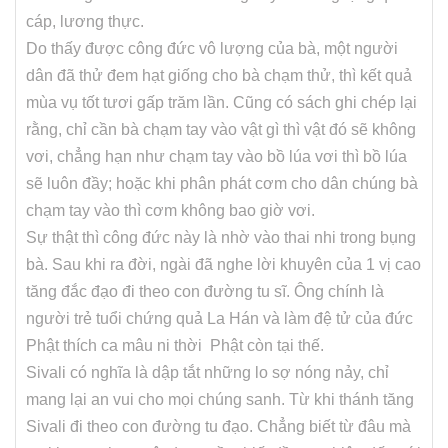
cáp, lương thực.
Do thấy được công đức vô lượng của bà, một người
dân đã thử đem hạt giống cho bà chạm thử, thì kết quả
mùa vụ tốt tươi gấp trăm lần. Cũng có sách ghi chép lại
rằng, chỉ cần bà chạm tay vào vật gì thì vật đó sẽ không
vơi, chẳng hạn như chạm tay vào bồ lúa vơi thì bồ lúa
sẽ luôn đầy; hoặc khi phân phát cơm cho dân chúng bà
chạm tay vào thì cơm không bao giờ vơi.
Sự thật thì công đức này là nhờ vào thai nhi trong bụng
bà. Sau khi ra đời, ngài đã nghe lời khuyên của 1 vị cao
tăng đắc đạo đi theo con đường tu sĩ. Ông chính là
người trẻ tuổi chứng quả La Hán và làm đệ tử của đức
Phật thích ca mâu ni thời Phật còn tại thế.
Sivali có nghĩa là dập tắt những lo sợ nóng nảy, chỉ
mang lại an vui cho mọi chúng sanh. Từ khi thánh tăng
Sivali đi theo con đường tu đạo. Chẳng biết từ đâu mà