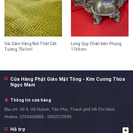
Vải Gấm Vàng Nút Thắt Cát
Long Quy Chân Đèn Phụng
Tường 75x1m!
17x9cm
Cửa Hàng Phật Giáo Mật Tông - Kim Cương Thừa
Ngọc Mani
Thông tin cửa hàng
Địa chỉ:
Số 8, Võ Hoành, Tân Phú, Thành phố Hồ Chí Minh
Hotline:
0763436868 - 0902572599
Hỗ trợ