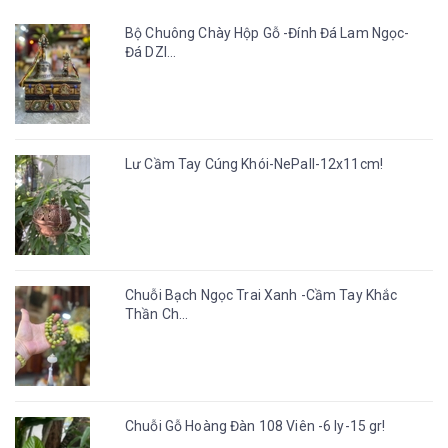
Bộ Chuông Chày Hộp Gỗ -Đính Đá Lam Ngọc-
Đá DZI...
Lư Cầm Tay Cúng Khói-NePall-12x11cm!
Chuỗi Bạch Ngọc Trai Xanh -Cầm Tay Khắc
Thần Ch...
Chuỗi Gỗ Hoàng Đàn 108 Viên -6 ly-15 gr!