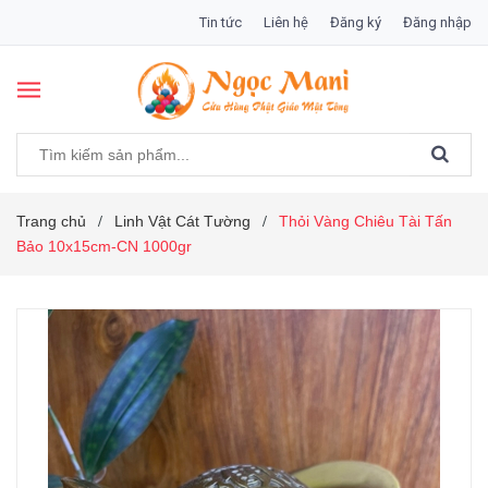
Tin tức
Liên hệ
Đăng ký
Đăng nhập
Trang chủ
Linh Vật Cát Tường
Thỏi Vàng Chiêu Tài Tấn
/
/
Bảo 10x15cm-CN 1000gr